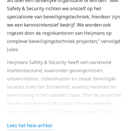
als doel een landelijke organisatie te worden. “Met
Safety & Security richten we onszelf op het
specialisme van beveiligingstechniek, hierdoor zijn
we een kennisintensief bedrijf. We worden ook
ingezet door de regiokantoren van Heijmans op
complexe beveiligingstechniek projecten,” vervolgd
Jules.
Heijmans Safety & Security heeft een variërend
klantenbestand, waaronder gevangenissen,
universiteiten, ziekenhuizen en zwaar beveiligde
locaties zoals het Binnenhof, waarbij kwaliteit en
kennis hoog in het vaandel staan. “Met de projecten
die we uitvoeren en de klanten die we bedienen
spelen we echt in de “Champions League” van de
beveiligingstechniek,” benadrukt Jules.
Lees het hele artikel