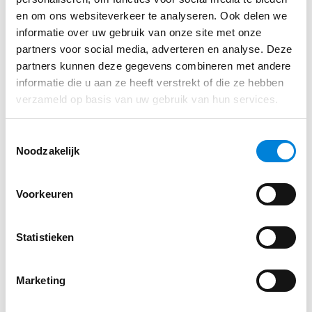
en om ons websiteverkeer te analyseren. Ook delen we
informatie over uw gebruik van onze site met onze
partners voor social media, adverteren en analyse. Deze
partners kunnen deze gegevens combineren met andere
Ontwikkelingen binnen de
informatie die u aan ze heeft verstrekt of die ze hebben
beveiligingstechniek
verzameld op basis van uw gebruik van hun services.
We vroegen Jules naar de ontwikkelingen binnen
Toestemmingsselectie
Safety & Security, waarbij hij wijst op de
Noodzakelijk
verschuiving van traditionele fysieke beveiliging
naar geavanceerde digitale systemen. “De techniek
Voorkeuren
ontwikkelt zich in een rap tempo, camerasystemen
kunnen veel meer dan een paar jaar geleden. Hij
Statistieken
beschrijft een goed voorbeeld van slimme camera’s
in projecten. “De camera herkent een medewerker
en kan bepalen tot welke ruimtes hij toegang krijgt.
Marketing
Als de gebruiker in een ruimte probeert binnen te