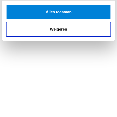
komen waar hij geen toegang toe heeft dan wordt dit
ook geregistreerd. Systemen worden steeds slimmer
Alles toestaan
en door deze systemen te koppelen maken we de
mooiste beveiliginggsoplossingen,’ licht Jules toe.
Weigeren
Het verschuift van fysieke
beveiliging naar digitale
beveiliging. Dreigingsbeeld
is veranderd, cybersecurity
is prio nummer 1. Dreiging
is niet meer de laptop die
gestolen wordt maar de
informatie die erop staat.
Het traditionele beeld van beveiligingspersoneel