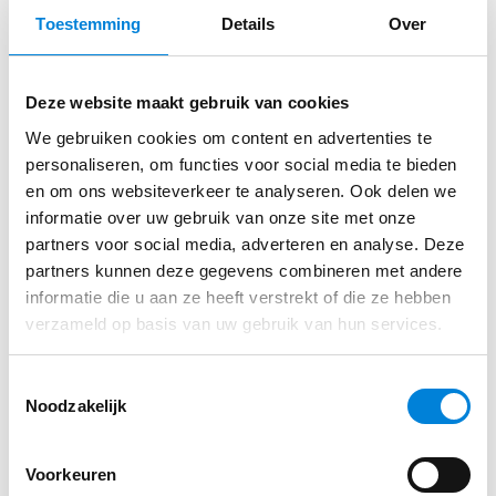
Toestemming
Details
Over
Laadpaal storing? Stapsgewijze
Deze website maakt gebruik van cookies
diagnose en oplossingen voor
We gebruiken cookies om content en advertenties te
elektromonteurs (IEC 61851, OCPP,
personaliseren, om functies voor social media te bieden
CP/PP, aardlek en meer)
en om ons websiteverkeer te analyseren. Ook delen we
informatie over uw gebruik van onze site met onze
Laadpaal storingen zijn voor veel EV-rijders
partners voor social media, adverteren en analyse. Deze
frustrerend, maar voor de elektromonteur is het een
partners kunnen deze gegevens combineren met andere
kans…
informatie die u aan ze heeft verstrekt of die ze hebben
verzameld op basis van uw gebruik van hun services.
Lees dit artikel
Toestemmingsselectie
Noodzakelijk
Voorkeuren