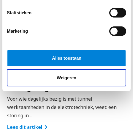
Statistieken
Marketing
Elektrotechnische
Alles toestaan
tunnelinstallaties: Praktische gids
voor installatie, onderhoud en
Weigeren
storingsdiagnose
Voor wie dagelijks bezig is met tunnel
werkzaamheden in de elektrotechniek, weet: een
storing in…
Lees dit artikel