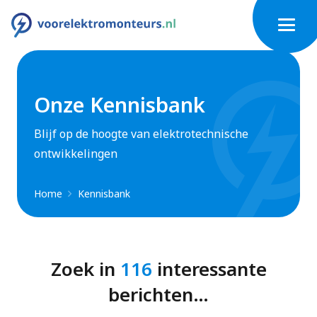
Onze Kennisbank
Blijf op de hoogte van elektrotechnische
ontwikkelingen
Home
Kennisbank
Zoek in
116
interessante
berichten…