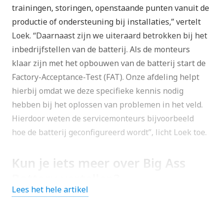
trainingen, storingen, openstaande punten vanuit de
productie of ondersteuning bij installaties,” vertelt
Loek. “Daarnaast zijn we uiteraard betrokken bij het
inbedrijfstellen van de batterij. Als de monteurs
klaar zijn met het opbouwen van de batterij start de
Factory-Acceptance-Test (FAT). Onze afdeling helpt
hierbij omdat we deze specifieke kennis nodig
hebben bij het oplossen van problemen in het veld.
Hierdoor weten de servicemonteurs bijvoorbeeld
hoe de batterij geconfigureerd wordt”, licht Loek toe.
Kun je iets meer over Big Ass
Battery vertellen?
Lees het hele artikel
Big Ass Battery, gevestigd in Helmond, levert
intelligente en tot 1 MW schaalbare energiebronnen