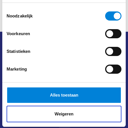
Toestemmingsselectie
Noodzakelijk
Voorkeuren
Schrijf je in voor de VIP lijst
Statistieken
Ontvang 1 keer per twee weken een mail met interessante
content. Al meer dan 2000 Elektromonteurs zijn lid!
Marketing
E-
Alles toestaan
mailadres
*
Weigeren