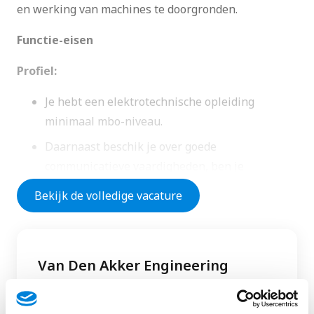
en werking van machines te doorgronden.
Functie-eisen
Profiel:
Je hebt een elektrotechnische opleiding
minimaal mbo-niveau.
Daarnaast beschik je over goede
communicatieve vaardigheden, ben je
Bekijk de volledige vacature
initiatiefrijk en kun je zelfstandig werken.
Geboden wordt
Van Den Akker Engineering
Een interessante functie met gevarieerd werk
waarbij een beroep gedaan
Noord-Brabant, Oss & Rosmalen