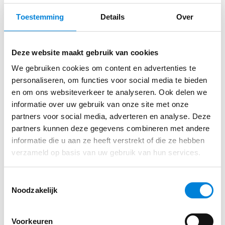
wordt op eigen inzicht, besluitvorming en
verantwoordelijkheid. Ruimte
Toestemming
Details
Over
voor vakinhoudelijke en persoonlijke ontplooiing
met doorgroeimogelijkheden.
Direct sollicteren op deze functie?
Deze website maakt gebruik van cookies
We gebruiken cookies om content en advertenties te
Natuurlijk een goed salaris dat in overeenstemming
personaliseren, om functies voor social media te bieden
zal zijn met
Vul je gegevens in via ons sollicitatie formulier
en om ons websiteverkeer te analyseren. Ook delen we
informatie over uw gebruik van onze site met onze
de zwaarte van de functie, de opleiding en ervaring.
partners voor social media, adverteren en analyse. Deze
partners kunnen deze gegevens combineren met andere
👉
Solliciteer hier direct zonder cv of
Solliciteren
informatie die u aan ze heeft verstrekt of die ze hebben
motivatiebrief
. Jouw sollicitatie wordt doorgezet
verzameld op basis van uw gebruik van hun services.
naar Van Den Akker Engineering.
Toestemmingsselectie
Noodzakelijk
Voorkeuren