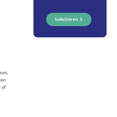
Solliciteren
huis,
ten
 of