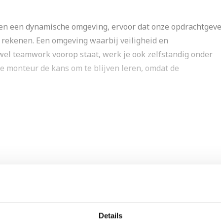
nnen een dynamische omgeving, ervoor dat onze opdrachtgev
 rekenen. Een omgeving waarbij veiligheid en
wel teamwork voorop staat, werk je ook zelfstandig onder
 1e monteur de kans om te blijven leren, omdat de
r bijvoorbeeld licht – kracht, zwakstroom, brand-
temen.
t werk het beste kan uitvoeren en met welke materialen en
an de installaties
Details