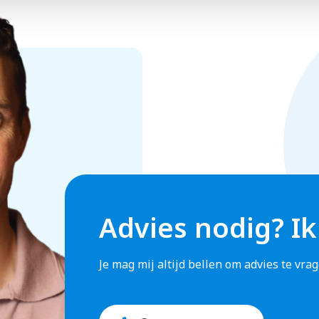
es met passie installeert. Dankzij jouw technisch inzicht ko
t? Dan kun je bij ons je opleidingen volgen via de Heijman
Advies nodig? Ik
Je mag mij altijd bellen om advies te vr