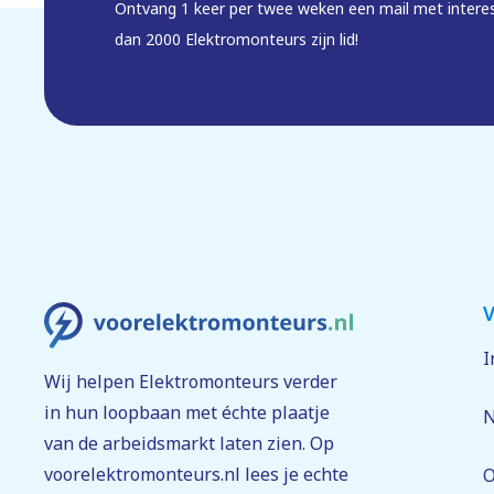
Collega spreken?
Ontvang 1 keer per twee weken een mail met intere
dan 2000 Elektromonteurs zijn lid!
Heb je nog vragen over de functie? Neem dan contact 
Sollicitatieprocedure
Je solliciteert
Wij bekijken je sollicitatie zorgvuldig en binnen
Kennismaken
V
Wij maken graag kennis met je en vragen naar j
I
vertellen we over de inhoud van de functie en z
Wij helpen Elektromonteurs verder
in hun loopbaan met échte plaatje
N
Kijkje nemen
van de arbeidsmarkt laten zien. Op
Wij laten je graag het werk op locatie zien.
voorelektromonteurs.nl lees je echte
O