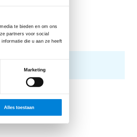
een
 media te bieden en om ons
ze partners voor social
nformatie die u aan ze heeft
Marketing
en
r
ende
n ons
Alles toestaan