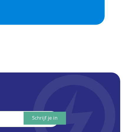
ze
wijst