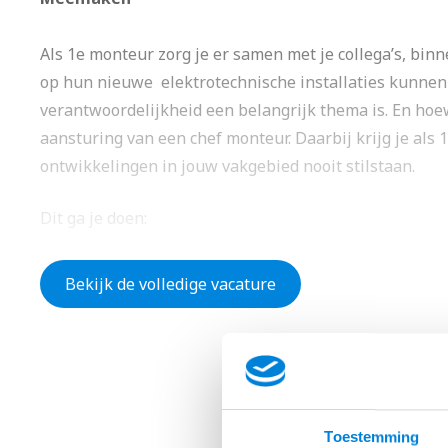
Als 1e monteur zorg je er samen met je collega’s, bi
op hun nieuwe elektrotechnische installaties kunnen
verantwoordelijkheid een belangrijk thema is. En hoe
aansturing van een chef monteur. Daarbij krijg je als
ontwikkelingen in jouw vakgebied nooit stilstaan.
Dit ga je doen:
Je installeert elektrotechnische installaties voo
Bekijk de volledige vacature
ontruimingssystemen, beveiliging en of datasys
Je bekijkt samen met de Chef-monteur hoe je he
materieel
Je assisteert bij het testen en in bedrijfstellen v
Je hebt oog voor kwaliteit
Toestemming