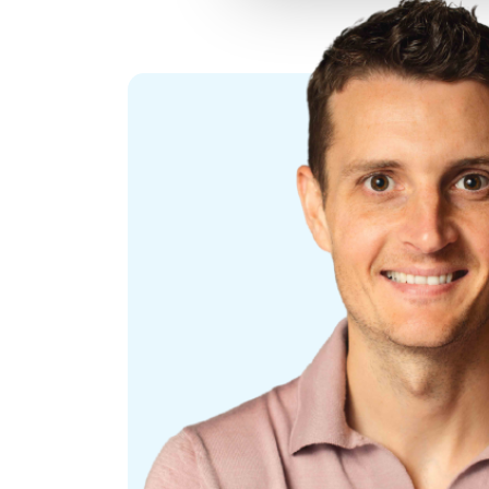
Meebrengen
Een 1e monteur in hart en nieren die nieuwe installati
tot het mooiste resultaat. Verder heb je:
Minimaal mbo 4-diploma in de elektrotechniek;
Enkele jaren ervaring als monteur in utiliteit;
VCA-Basis;
Een rijbewijs B.
Heb je één van deze bovenstaande opleidingen nog nie
Academie.
Krijgen