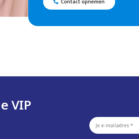
Contact opnemen
altijd voor elkaar klaar en komen we regelmatig samen om on
ans-welkomstpakket. Tijdens twee introductiedagen maak je
e drie maanden een inwerktraject. Jouw persoonlijke buddy 
hap.
gen Heijmans Academie en via praktijkgerichte trainingen,
de VIP
 je op tijd naar huis en houden het aantal overuren in de
E-
chniek.
mailadres
*