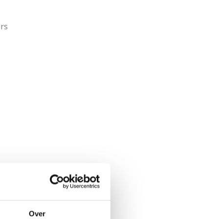
ers
Over