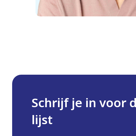
Een vast contract.
Een goed salaris;
Een prettige werksfeer: als collega’s staan we 
successen te vieren.
Een warm welkom: je krijgt letterlijk een Heijm
uitgebreid kennis met ons bedrijf, daarna volg j
je de weg en beantwoordt je vragen.
Werkkleding en het beste en nieuwste gereedsc
Veel groeimogelijkheden, onder meer via onze ei
gegeven door je eigen professionele collega’s.
Schrijf je in voor 
Een goede balans tussen werk en privé: we sturen
gaten.
lijst
Arbeidsvoorwaarden volgens de cao Metaal & Te