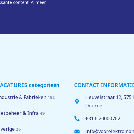
ssante content. Al meer
op met Jeroen Drijver via +31 6 29681161
 vijf werkdagen weet je of we je uitnodigen voor een gesprek
ACATURES categorieën
CONTACT INFORMATI
ouw eerdere werkervaring en eventueel diploma’s. Natuurli
ndustrie & Fabrieken
Heuvelstraat 12,
575
152
ijn we benieuwd naar jouw verhaal.
Deurne
etbeheer & Infra
49
+31 6 20000762
verige
26
info@voorelektromon