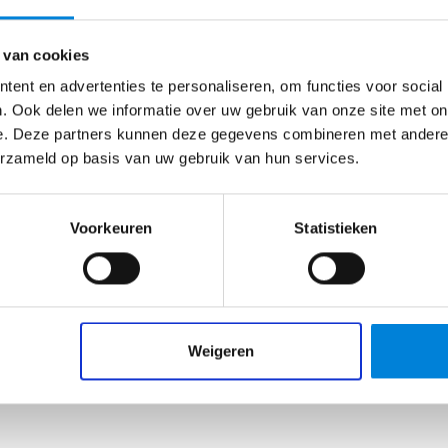
 van cookies
erationele omgeving. Dat betekent dat je zorg draagt voor 
 in gedachten had?
sen die er werken, je beperkt overlast tot een minimum en
ent en advertenties te personaliseren, om functies voor social
. Ook delen we informatie over uw gebruik van onze site met on
uimt;
n
e. Deze partners kunnen deze gegevens combineren met andere i
gebied.
erzameld op basis van uw gebruik van hun services.
Geen resultaten gevonden.
Voorkeuren
Statistieken
ijmans Service Utiliteit in Rotterdam. Hier werk je nauw sam
unde en werktuigbouw. De samenwerking van je team kan pe
 de juiste plek willen inzetten. Zo leer je al snel verschill
n professioneel. We hebben veel contact en zijn gedreven i
Weigeren
atie herken je op de werkvloer de oorsprong van een