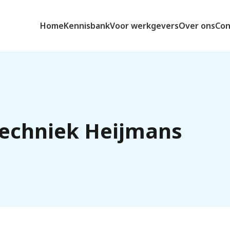
Home
Kennisbank
Voor werkgevers
Over ons
Con
techniek Heijmans