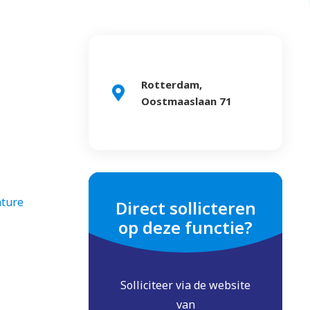
Rotterdam,
Oostmaaslaan 71
ature
Direct sollicteren
op deze functie?
Solliciteer via de website
van