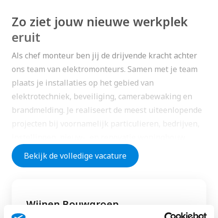
Zo ziet jouw nieuwe werkplek
eruit
Als chef monteur ben jij de drijvende kracht achter
ons team van elektromonteurs. Samen met je team
plaats je installaties op het gebied van
elektrotechniek, beveiliging, camerabewaking en
brandmelding. Je realiseert de meest uiteenlopende
projecten bij voornamelijk particulieren, bedrijven,
instellingen, nieuw-, en renovatie woningbouw,
transformatie en utiliteitsbouw.
Bekijk de volledige vacature
​Waar je dagelijks mee bezig bent:
Je plant, coördineert en controleert de
Wijnen Bouwgroep
werkzaamheden van de elektromonteurs.