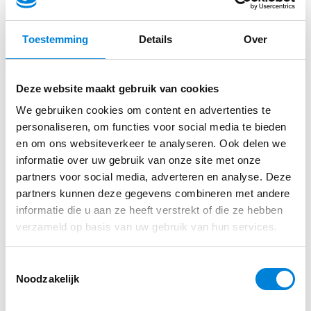
Je installeert en levert elektrotechnische
Noord-Brabant, Eindhoven,
Tondeldoos 7
installaties op.
Toestemming
Details
Over
Je houdt de veiligheid en kwaliteit in het oog.
Je stemt de planning af met de
Deze website maakt gebruik van cookies
werkvoorbereiding en projectleiding.
We gebruiken cookies om content en advertenties te
Direct sollicteren op deze functie?
personaliseren, om functies voor social media te bieden
​Herken jij jezelf hier (niet) in?
en om ons websiteverkeer te analyseren. Ook delen we
informatie over uw gebruik van onze site met onze
Solliciteer via de website van Wijnen Bouwgroep
Jij bent een enthousiaste vakman met veel kennis
partners voor social media, adverteren en analyse. Deze
van elektrotechniek en uitstekende organisatorische
partners kunnen deze gegevens combineren met andere
informatie die u aan ze heeft verstrekt of die ze hebben
en leidinggevende kwaliteiten. Je houdt eenvoudig
verzameld op basis van uw gebruik van hun services.
Solliciteren
het overzicht, kunt collega’s motiveren en bent niet
te beroerd om zelf een handje mee te helpen.
Toestemmingsselectie
Noodzakelijk
Daarnaast beschik je over: