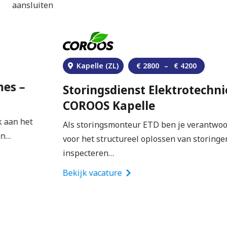
aansluiten
ons leuke familiebedrijf.
Betrokken collega’s met een praktische
instelling en een goed gevoel voor humor.
Toffe werksfeer, fantastische feesten en leuke
Kapelle (ZL)
€
2800
–
€
4200
teamactiviteiten.
Storingsdienst Elektrotechniek –
Niet twijfelen, gewoon doen! Wat heb je te
COROOS Kapelle
verliezen?
👉
Solliciteer hier direct zonder cv of
Als storingsmonteur ETD ben je verantwoordelijk
motivatiebrief
. Jouw sollicitatie wordt doorgezet
voor het structureel oplossen van storingen en het
naar Wijnen Bouwgroep.
inspecteren…
Bekijk vacature