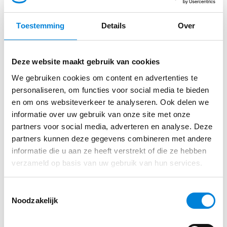
Noord-Brabant, Regio Eindhoven
Je signaleert afwijkingen in werkopdrachten en
Toestemming
Details
Over
lost deze op.
Je geeft collega monteurs instructies.
Deze website maakt gebruik van cookies
Direct sollicteren op deze functie?
We gebruiken cookies om content en advertenties te
​Herken jij jezelf hier (niet) in?
personaliseren, om functies voor social media te bieden
Jij bent een enthousiaste vakman met veel kennis
en om ons websiteverkeer te analyseren. Ook delen we
Solliciteer via de website van Wijnen Bouwgroep
informatie over uw gebruik van onze site met onze
van elektrotechniek. Je kunt onder druk werken,
partners voor social media, adverteren en analyse. Deze
bent creatief in oplossingen en wilt altijd de beste
partners kunnen deze gegevens combineren met andere
installaties afleveren.
informatie die u aan ze heeft verstrekt of die ze hebben
Solliciteren
verzameld op basis van uw gebruik van hun services.
Daarnaast beschik je over:
Een afgeronde MBO opleiding in
Toestemmingsselectie
Noodzakelijk
elektrotechniek.
Minimaal 3 jaar ervaring in een vergelijkbare