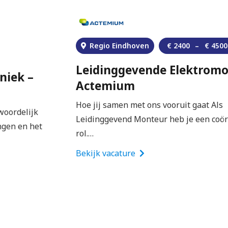
instelling en een goed gevoel voor humor.
Toffe werksfeer, fantastische feesten en leuke
teamactiviteiten.
Regio Eindhoven
€
2400
–
€
4500
Niet twijfelen, gewoon doen! Wat heb je te
Leidinggevende Elektromonteur –
verliezen?
👉
Solliciteer hier direct zonder cv of
Actemium
motivatiebrief
. Jouw sollicitatie wordt doorgezet
Hoe jij samen met ons vooruit gaat Als
naar Wijnen Bouwgroep.
Leidinggevend Monteur heb je een coördinerende
rol.…
Bekijk vacature