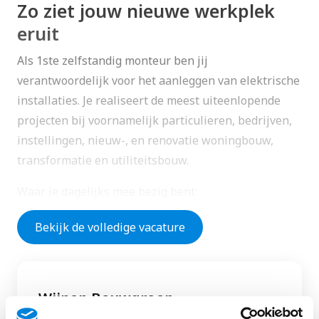
Zo ziet jouw nieuwe werkplek
eruit
Als 1ste zelfstandig monteur ben jij
verantwoordelijk voor het aanleggen van elektrische
installaties. Je realiseert de meest uiteenlopende
projecten bij voornamelijk particulieren, bedrijven,
instellingen, nieuw-, en renovatie woningbouw,
transformatie en utiliteitsbouw.
Waar je dagelijks mee bezig bent:
Je monteert zelfstandig elektrotechnische
Bekijk de volledige vacature
installaties aan de hand van tekeningen.
Je houdt de veiligheid en kwaliteit in het oog.
Je test de installaties om te kijken of alles goed
Wijnen Bouwgroep
werkt.