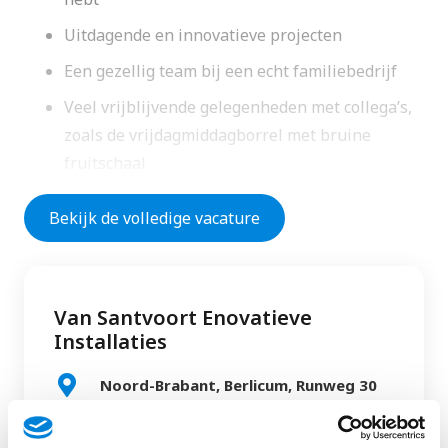
Uitdagende en innovatieve projecten
Een gezellig team bij een echt familiebedrijf
Veel vrijblijvende gelegenheden met collega’s,
zoals de vrijdagmiddagborrel met bruine
fruitschaal
Actieve personeelsvereniging
Bekijk de volledige vacature
Dit ga je doen
Van Santvoort Enovatieve
Zelfstandig installeren van elektrotechnische
Installaties
installaties en bijhorende componenten. Van aanleg
tot ingebruikstelling. Je bent betrokken bij alle fases
Noord-Brabant, Berlicum, Runweg 30
van het project.
Werken op diverse locaties binnen de utiliteit,