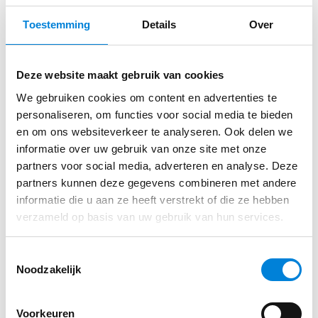
zoals bij onder andere
Toestemming
Details
Over
appartementencomplexen, zorginstellingen,
Direct sollicteren op deze functie?
scholen, distributiecentra en kantoorpanden
Deze website maakt gebruik van cookies
Krijg je de kans om de volgende generatie
We gebruiken cookies om content en advertenties te
elektromonteurs on the job op te leiden
Solliciteer via de website van Van Santvoort
personaliseren, om functies voor social media te bieden
Enovatieve Installaties
Geef je leiding aan enkele projectmedewerkers
en om ons websiteverkeer te analyseren. Ook delen we
informatie over uw gebruik van onze site met onze
Overleg met projectleiders en de
partners voor social media, adverteren en analyse. Deze
werkvoorbereiding
Solliciteren
partners kunnen deze gegevens combineren met andere
Verslaglegging van de urenregistratie en
informatie die u aan ze heeft verstrekt of die ze hebben
verzameld op basis van uw gebruik van hun services.
werkbonnen
Toestemmingsselectie
Wie ben jij?
Noodzakelijk
Een afgeronde mbo opleiding richting
Voorkeuren