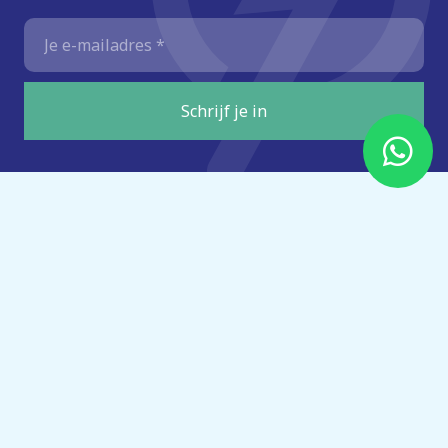
E-
mailadres
*