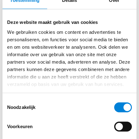
Toestemming
Details
Over
Direct sollicteren op deze functie?
op mbo-niveau.
Een flinke dosis aan technische kennis die
Deze website maakt gebruik van cookies
gerelateerd is aan de industriële
Vul je gegevens in via ons sollicitatie formulier
We gebruiken cookies om content en advertenties te
automatisering in de (proces)industrie. • Het
personaliseren, om functies voor social media te bieden
kunnen (of willen leren van) uitlezen en
en om ons websiteverkeer te analyseren. Ook delen we
programmeren van een PLC-besturing.
informatie over uw gebruik van onze site met onze
Solliciteren
partners voor social media, adverteren en analyse. Deze
Goed ontwikkelde communicatieve en sociale
partners kunnen deze gegevens combineren met andere
vaardigheden.
informatie die u aan ze heeft verstrekt of die ze hebben
Rijbewijs B(E) en VCA is een pré. Waarom
verzameld op basis van uw gebruik van hun services.
Kanters Elektro? Omdat je graag wilt werken
bij een ambitieus familiebedrijf, waar jij als
Toestemmingsselectie
Noodzakelijk
medewerker centraal staat en je samen met
jouw collega’s werkt aan de meest uitdagende
projecten.
Voorkeuren