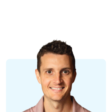
Kantersfeesten. We zijn ambitieus, scherp,
resultaatgericht en er is ruimte voor persoonlijke
ontwikkeling. Daar zijn wij trots op, samen maken
wij Kanters.
Interesse?
👉
Solliciteer hier direct zonder cv of
motivatiebrief
. Jouw sollicitatie wordt doorgezet
naar Kanters.⚡