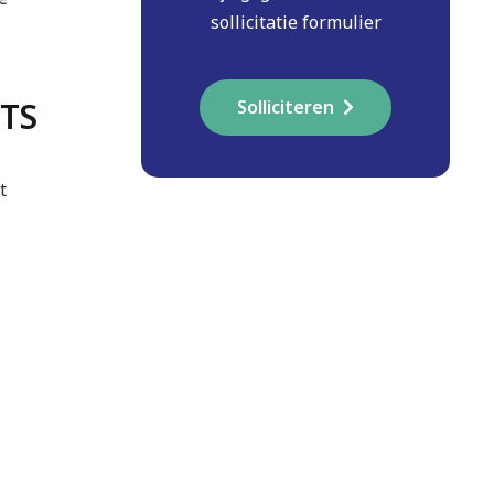
sollicitatie formulier
TS
Solliciteren
t