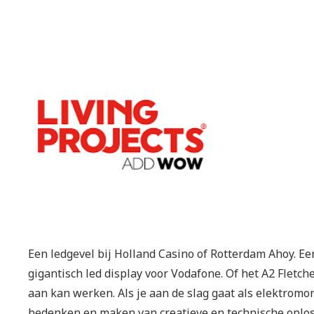
Een ledgevel bij Holland Casino of Rotterdam Ahoy. Ee
gigantisch led display voor Vodafone. Of het A2 Fletche
aan kan werken. Als je aan de slag gaat als elektromont
bedenken en maken van creatieve en technische oploss