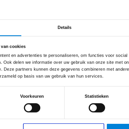
n onvergetelijke teamuitjes.
-gevoel kan toevoegen.
 in gedachten had?
eigen inbreng wordt gewaardeerd en van hiërarchie geen sp
Details
n
ring en wensen.
 van cookies
gsbudget om een opleiding te volgen, waarbij je buiten je
ent en advertenties te personaliseren, om functies voor social
. Ook delen we informatie over uw gebruik van onze site met on
Helmond
€
2500
–
€
4500
e. Deze partners kunnen deze gegevens combineren met andere i
en. Bijvoorbeeld: VCA, hoogwerker of heftruck.
erzameld op basis van uw gebruik van hun services.
dagingen zoekt.
Service Engineer – Big Ass Battery
r een lekker koud pilsje, wijntje of frisje voor je klaar ti
Wat ga je doen als Service Engineer?Onze ambities
Voorkeuren
Statistieken
zijn BIG en in de komende jaren gaan wij…
Bekijk vacature
ORD: