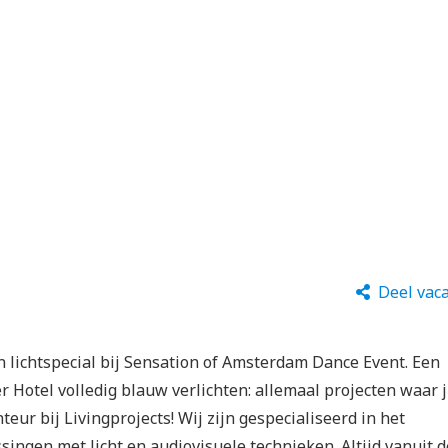
Deel vac
n lichtspecial bij Sensation of Amsterdam Dance Event. Een
r Hotel volledig blauw verlichten: allemaal projecten waar j
eur bij Livingprojects! Wij zijn gespecialiseerd in het
ingen met licht en audiovisuele technieken. Altijd vanuit d