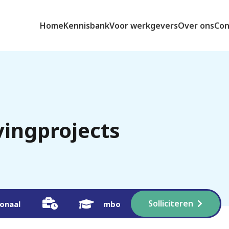
Home
Kennisbank
Voor werkgevers
Over ons
Con
vingprojects
Solliciteren
ionaal
mbo