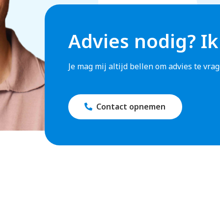
Advies nodig? Ik
Je mag mij altijd bellen om advies te vr
Contact opnemen