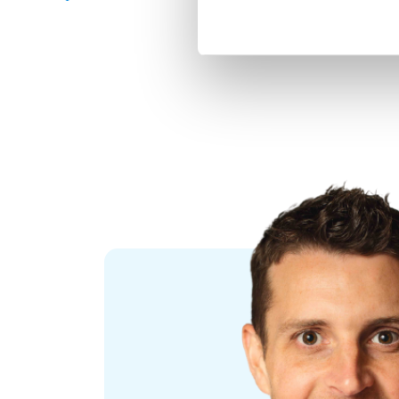
Lieuwe werkt als monteur voor team Cities & Building
“Het leukste vind ik de afwisseling en variatie in de w
anders en we komen op veel verschillende plekken. In
gevoel. Iedereen draagt daar op zijn of haar eigen man
team bij een project betrokken. Die combinatie van m
vind ik echt heel tof.”
👉
Solliciteer hier direct zonder cv of motivatiebr