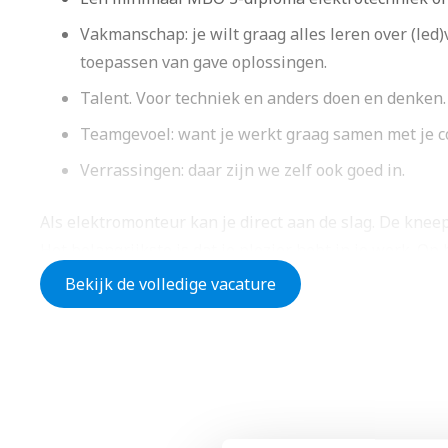
Vakmanschap: je wilt graag alles leren over (led)
toepassen van gave oplossingen.
Talent. Voor techniek en anders doen en denken.
Teamgevoel: want je werkt graag samen met je col
Verrassingen: daar zijn we zelf ook goed in.
Als elektromonteur kan je direct aan de slag. De knee
Het belangrijkste is dat je plezier hebt in je werk. Op
welk team jij aan de slag gaat, wat je gaat doen en wat
Bekijk de volledige vacature
WERKEN MET EEN WOW-GE
We zijn goed in het toevoegen van WOW. Dat gaan we 