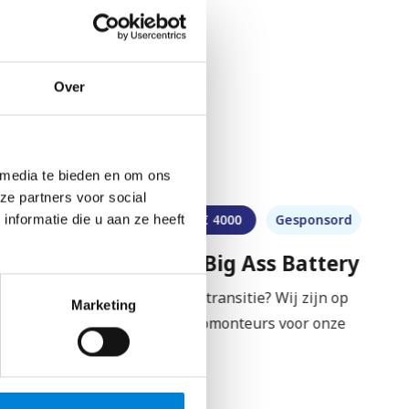
rake
Over
 media te bieden en om ons
ze partners voor social
Helmond
€
2500
–
€
4000
Gesponsord
nformatie die u aan ze heeft
Elektromonteur – Big Ass Battery
jdens
Meewerken aan de energietransitie? Wij zijn op
Marketing
zoek naar meerdere elektromonteurs voor onze
batterijsystemen! Wat…
Bekijk vacature