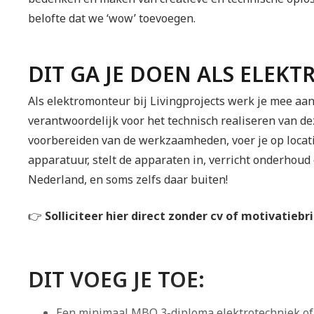
belofte dat we ‘wow’ toevoegen.
DIT GA JE DOEN ALS ELEK
Als elektromonteur bij Livingprojects werk je mee aa
verantwoordelijk voor het technisch realiseren van dez
voorbereiden van de werkzaamheden, voer je op locatie 
apparatuur, stelt de apparaten in, verricht onderhoud 
Nederland, en soms zelfs daar buiten!
👉
Solliciteer hier direct zonder cv of motivatiebr
DIT VOEG JE TOE:
Een minimaal MBO 3-diploma elektrotechniek of 