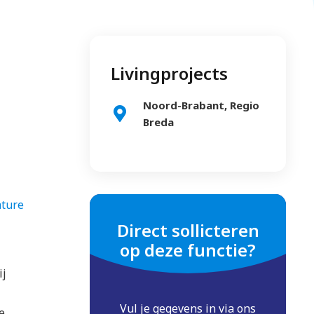
Livingprojects
Noord-Brabant, Regio
Breda
ature
Direct sollicteren
op deze functie?
ij
Vul je gegevens in via ons
e