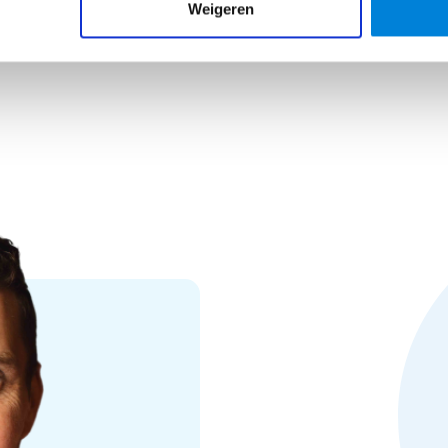
Weigeren
s:
erkzaamheden en projecten bij Livingprojects. Elk project is
 mijn team streven we bij elk project naar het ultieme wow
ier een steentje aan bij. Van begin tot eind zijn we met het
eedenken en voorbereiden, plus de uitvoering en oplevering
ief
. Jouw sollicitatie wordt doorgezet naar Livingprojects.