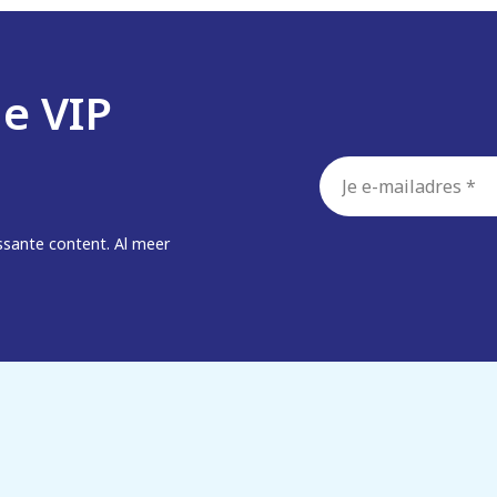
de VIP
E-
mailadres
*
ssante content. Al meer