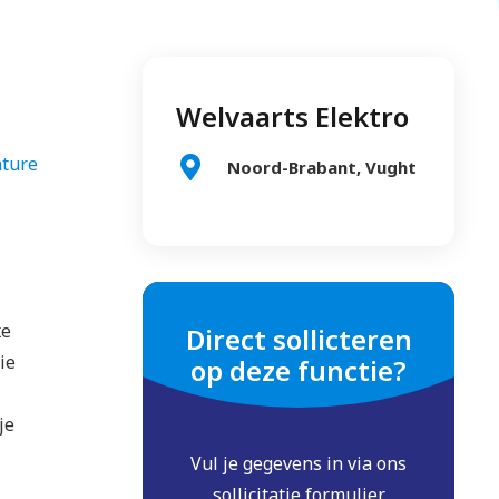
Welvaarts Elektro
ature
Noord-Brabant, Vught
xe
Direct sollicteren
ie
op deze functie?
je
Vul je gegevens in via ons
sollicitatie formulier