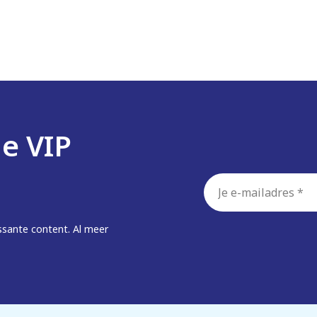
de VIP
E-
mailadres
*
ssante content. Al meer