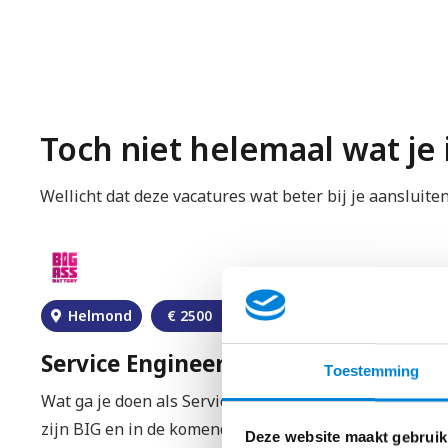
Toch niet helemaal wat je
Wellicht dat deze vacatures wat beter bij je aansluite
Helmond
€
2500
–
€
4500
Service Engineer – Big Ass Battery
Toestemming
Wat ga je doen als Service Engineer?Onze ambities
zijn BIG en in de komende jaren gaan wij…
Deze website maakt gebruik