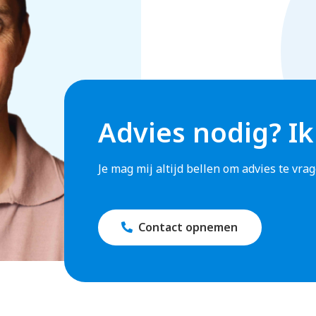
Advies nodig? Ik
Je mag mij altijd bellen om advies te vr
Contact opnemen