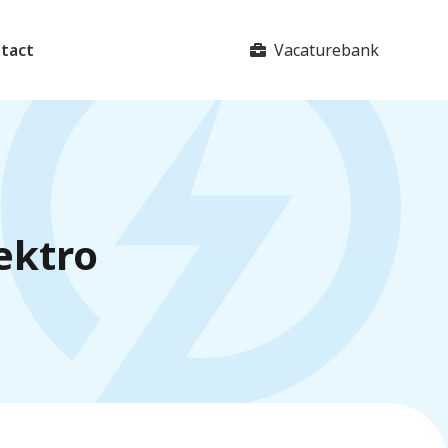
Vacaturebank
tact
ektro