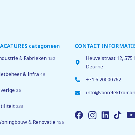
ACATURES categorieën
CONTACT INFORMATI
ndustrie & Fabrieken
Heuvelstraat 12,
575
152
Deurne
etbeheer & Infra
49
+31 6 20000762
verige
26
info@voorelektromon
tiliteit
233
oningbouw & Renovatie
156