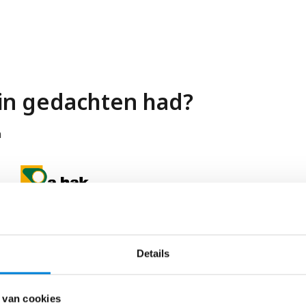
 in gedachten had?
n
Regio Helmond en Etten-Leur
Werkvoorbereider – A.Hak
Details
Ben jij toe aan een tweede stap in je carrière en
geeft het werken aan…
 van cookies