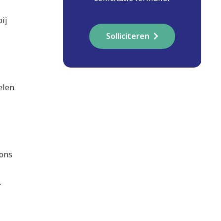
ij
Solliciteren
elen.
 ons
.