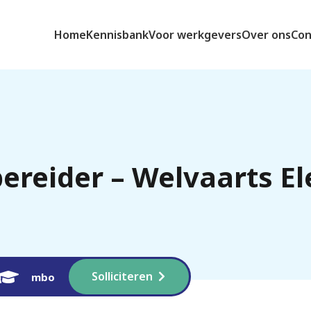
Home
Kennisbank
Voor werkgevers
Over ons
Con
reider – Welvaarts El
Solliciteren
mbo