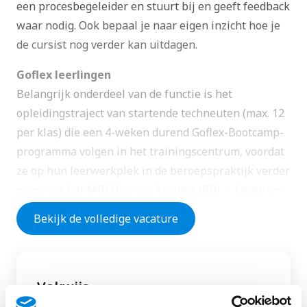
een procesbegeleider en stuurt bij en geeft feedback
waar nodig. Ook bepaal je naar eigen inzicht hoe je
de cursist nog verder kan uitdagen.
Goflex leerlingen
Belangrijk onderdeel van de functie is het
opleidingstraject van startende techneuten (max. 12
per klas) die een 4-weken durend Goflex-Bootcamp-
programma volgen in het trainingscentrum, voordat
ze op hun leerwerkplek in de beroepspraktijk verder
gaan met het MBO leerwerktraject (BBL – Leren en
werken tegelijk). Ze komen op gezette tijden terug
Bekijk de volledige vacature
naar het trainingscentrum voor het aanvullende
Goflex Programma in de vorm van vakmodules en
leergangen.
Vakwijs
Cursisten