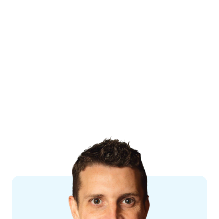
38 vakantiedagen, op basis van fulltime
dienstverband (40 uur per week);
Variabele toeslag, op basis van prestaties;
Ruimte voor creativiteit, ondernemerschap en
persoonlijke ontwikkeling;
Een unieke werkomgeving en functie, neem
alvast een kijkje:
www.vakwijs.nl/vr
👉
Solliciteer hier direct zonder cv of
motivatiebrief
. Jouw sollicitatie wordt
doorgezet naar Vakwijs.
Een dag uit het leven van… een Vakwijs
instructeur
Vandaag sta je op tijd naast je bed, straks staan de