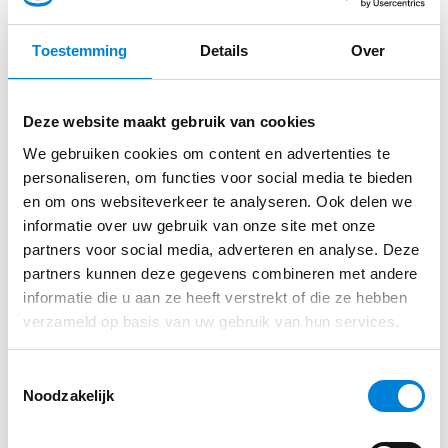
Je verzorgt ook cursussen aan meer ervaren
Noord-Brabant, Den Bosch
monteurs, die bijvoorbeeld werkzaam en in dienst
Toestemming
Details
Over
zijn bij grote installateurs, of zzp-ers die zich meer
willen bekwamen in de elektrotechniek. Van jong tot
Deze website maakt gebruik van cookies
oud, ervaren en minder ervaren dus.
Direct sollicteren op deze functie?
We gebruiken cookies om content en advertenties te
Teamleden
personaliseren, om functies voor social media te bieden
Met de planners, de andere instructeurs van Vakwijs
en om ons websiteverkeer te analyseren. Ook delen we
Vul je gegevens in via ons sollicitatie formulier
en coaches van Goflex heb je dagelijks contact en
informatie over uw gebruik van onze site met onze
partners voor social media, adverteren en analyse. Deze
overleg je over de inzet van materialen,
partners kunnen deze gegevens combineren met andere
cursusruimten en eventuele voortgang van
informatie die u aan ze heeft verstrekt of die ze hebben
cursisten.
Solliciteren
verzameld op basis van uw gebruik van hun services.
Profiel
Toestemmingsselectie
Vanwege de praktische inslag van de functie zoeken
Noodzakelijk
we bij voorkeur iemand uit de praktijk. Dat je je
eigen vakbekwaamheid met enthousiasme kunt