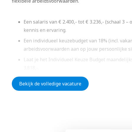
flexibele arbeidsvoorwaarden.
Een salaris van € 2.400,- tot € 3.236,- (schaal 3 –
kennis en ervaring.
Een individueel keuzebudget van 18% (incl. vakan
arbeidsvoorwaarden aan op jouw persoonlijke situ
Laat je het Individueel Keuze Budget maandelijks 
3.818,-.
Eindejaarsuitkering van 5,94%.
Bekijk de volledige vacature
20 verlofdagen plus elk jaar 36 uur extra spaarve
Volop ruimte voor jouw ontwikkeling, nu én in de
Duurzaam Inzetbaarheid Budget van € 500.
Een bedrijfsauto, laptop en mobiele telefoon.