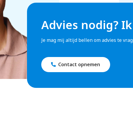
Advies nodig? Ik
Je mag mij altijd bellen om advies te vr
Contact opnemen