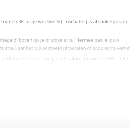
 o.b.v. een 38-urige werkweek). Inschaling is afhankelijk van
tiegeld) boven op je brutosalaris. Hiermee pas je jouw
atie. Laat het bijvoorbeeld uitbetalen of koop extra verlof
uitkeren? Dan verhoog je het salaris tot wel € 2.832,- tot €
rlof.
 toekomst. Je krijgt trainingen en opleidingen, maar ook ee