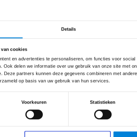
ndt werken met klanten het allerleukst, want dat zijn toch d
 in gedachten had?
kkelde oplossing mag bedenken, ben je helemaal in je eleme
Details
onderweg en vindt het leuk om veel te reizen. Verder heb je
n
 minimaal niveau 2.
 van cookies
m Persoon Laagspanning (VP) (Pré).
ent en advertenties te personaliseren, om functies voor social
. Ook delen we informatie over uw gebruik van onze site met on
je wil deze halen) (Pré).
Amsterdam
€
2847
–
€
4076
e. Deze partners kunnen deze gegevens combineren met andere i
erzameld op basis van uw gebruik van hun services.
Technicus service en onderhoud –
Kenter
Voorkeuren
Statistieken
Gaat dit over jou? Ben jij die ervaren Technicus
service en onderhoud die elke uitdaging aankan…
Bekijk vacature