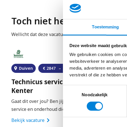
Dit breng je mee
Met jouw energie blink je uit als meetspecialist. Je vi
Toch niet helemaal wat je
mensen waar je het voor doet. Als je weer een ingewi
Toestemming
Daarom heb jij voor deze baan gekozen! Je bent graag 
Wellicht dat deze vacatures wat beter bij je aansluite
Een afgeronde mbo-opleiding in Elektrotechniek
Deze website maakt gebruik
De BEI aanwijzing in de richting van Vakbekwaa
We gebruiken cookies om cont
websiteverkeer te analyseren
Een certificaat VCA VOL en asbest herkenning (of 
Duiven
€
2847
–
€
4076
media, adverteren en analys
verstrekt of die ze hebben v
Technicus service en onderhoud –
Toestemmingsselectie
Kenter
Noodzakelijk
Gaat dit over jou? Ben jij die ervaren Technicus
service en onderhoud die elke uitdaging aankan…
Bekijk vacature