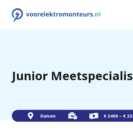
Junior Meetspecialis
Duiven
€ 2400 – € 3