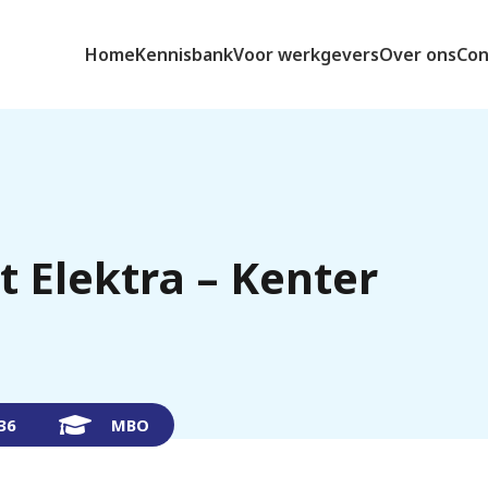
Home
Kennisbank
Voor werkgevers
Over ons
Con
t Elektra – Kenter
236
MBO