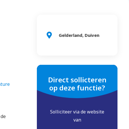
Gelderland, Duiven
Direct sollicteren
ature
op deze functie?
Solliciteer via de website
 de
van