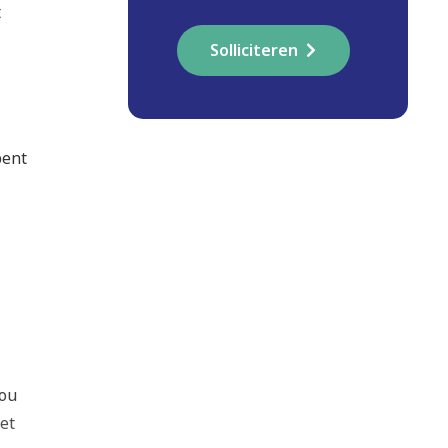
t
Solliciteren
bent
jou
et