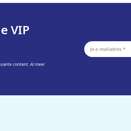
de VIP
E-
mailadres
*
ssante content. Al meer