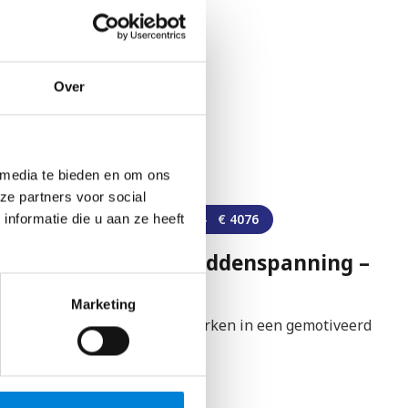
e
nt.
Over
:
 media te bieden en om ons
ze partners voor social
Amsterdam
€
2847
–
€
4076
nformatie die u aan ze heeft
Eerste Monteur Middenspanning –
Kenter
Marketing
Gaat dit over jou? Wil jij werken in een gemotiveerd
en jong team en een…
Bekijk vacature