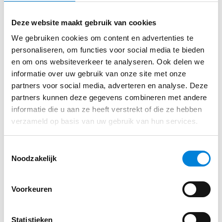
Je neemt je verantwoordelijkheid, bent positief
Vul je gegevens in via ons sollicitatie formulier
en vindt het belangrijk dat jouw mening telt.
Deze website maakt gebruik van cookies
We gebruiken cookies om content en advertenties te
personaliseren, om functies voor social media te bieden
Wat we je bieden:
en om ons websiteverkeer te analyseren. Ook delen we
Solliciteren
informatie over uw gebruik van onze site met onze
Binnen een jong, enthousiast en dynamisch
partners voor social media, adverteren en analyse. Deze
team bieden we een uitdagende fulltime
partners kunnen deze gegevens combineren met andere
functie aan.
informatie die u aan ze heeft verstrekt of die ze hebben
Naast met plezier samenwerken staan
verzameld op basis van uw gebruik van hun services.
waardering en respect voor elkaar bij ons
bovenaan.
Toestemmingsselectie
Noodzakelijk
Een uitstekend salaris, afhankelijk van leeftijd
en ervaring.
Voorkeuren
Voorwaarden conform CAO Metaal & Techniek.
Volop mogelijkheden voor opleiding en
Statistieken