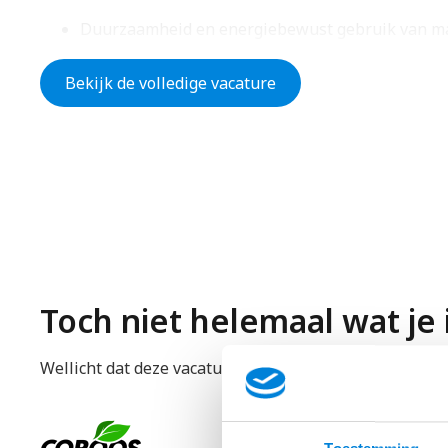
Duurzaamheid en energiebewust gebruik van mat
Kwaliteit staat bij ons hoog in het vaandel. Wij
Bekijk de volledige vacature
veel in de ontwikkeling van onze medewerkers;
Een regionaal klantenbestand. Dus weinig reistijd
En uiteraard bieden wij marktconforme arbeids
👉
Solliciteer hier direct zonder cv of motivatiebr
Toch niet helemaal wat je
Wellicht dat deze vacatures wat beter bij je aansluite