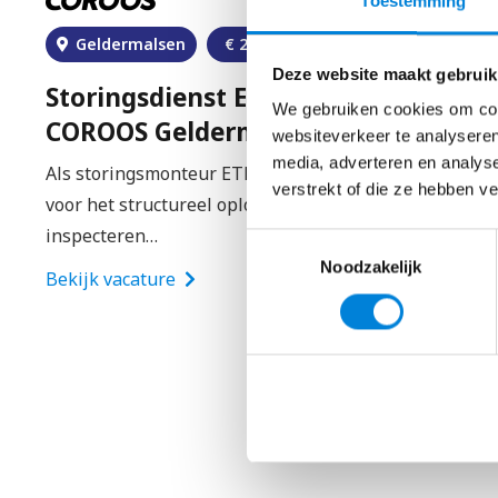
Toestemming
Geldermalsen
€
2800
–
€
4200
Deze website maakt gebruik
Storingsdienst Elektrotechniek –
We gebruiken cookies om cont
COROOS Geldermalsen
websiteverkeer te analyseren
media, adverteren en analys
Als storingsmonteur ETD ben je verantwoordelijk
verstrekt of die ze hebben v
voor het structureel oplossen van storingen en het
inspecteren…
Toestemmingsselectie
Noodzakelijk
Bekijk vacature