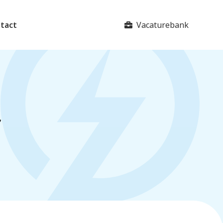
Vacaturebank
tact
f