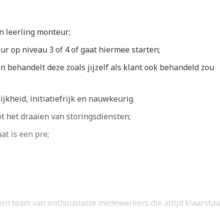
n leerling monteur;
r op niveau 3 of 4 of gaat hiermee starten;
 en behandelt deze zoals jijzelf als klant ook behandeld zou
jkheid, initiatiefrijk en nauwkeurig.
t het draaien van storingsdiensten;
at is een pre;
lein team van enthousiaste medewerkers die altijd klaarsta