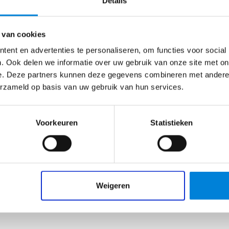
Details
Helmond
€
2500
–
€
4000
Gesponsord
 van cookies
Elektromonteur – Big Ass Battery
ent en advertenties te personaliseren, om functies voor social
. Ook delen we informatie over uw gebruik van onze site met on
Meewerken aan de energietransitie? Wij zijn op
e. Deze partners kunnen deze gegevens combineren met andere i
zoek naar meerdere elektromonteurs voor onze
erzameld op basis van uw gebruik van hun services.
batterijsystemen! Wat…
Bekijk vacature
Voorkeuren
Statistieken
Weigeren