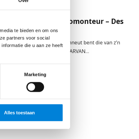
Over
Regio Budel
Zelfstandig Elektromonteur – Des
Valkenaars
 media te bieden en om ons
ze partners voor social
Stop even als je een rastechneut bent die van z’n
nformatie die u aan ze heeft
werk geniet! EEN BAAN WAARVAN…
Bekijk vacature
Marketing
Alles toestaan