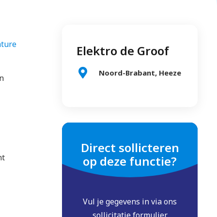
ature
Elektro de Groof
Noord-Brabant, Heeze
en
Direct sollicteren
nt
op deze functie?
Vul je gegevens in via ons
sollicitatie formulier