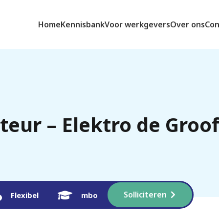
Home
Kennisbank
Voor werkgevers
Over ons
Con
teur – Elektro de Groo
Solliciteren
Flexibel
mbo