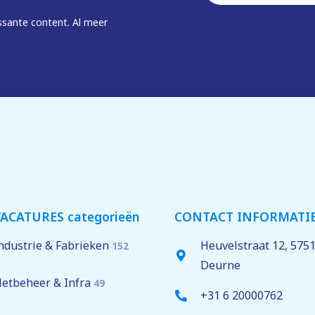
*
ssante content. Al meer
ACATURES categorieën
CONTACT INFORMATI
ndustrie & Fabrieken
Heuvelstraat 12,
575
152
Deurne
etbeheer & Infra
49
+31 6 20000762