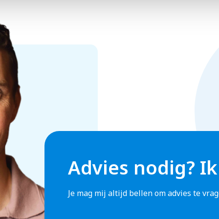
Advies nodig? Ik
Je mag mij altijd bellen om advies te vr