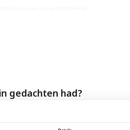
erialen zijn voor ons vanzelfsprekend;
 zijn aangesloten bij het KvINL en bij UNETOVNI en invester
 en weinig files;
voorwaarden.
ief
. Jouw sollicitatie wordt doorgezet naar Elektro de Groof
 in gedachten had?
n