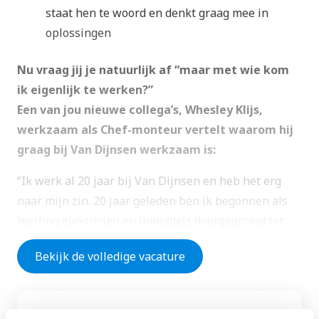
staat hen te woord en denkt graag mee in
oplossingen
Nu vraag jij je natuurlijk af “maar met wie kom
ik eigenlijk te werken?”
Een van jou nieuwe collega’s, Whesley Klijs,
werkzaam als Chef-monteur vertelt waarom hij
graag bij Van Dijnsen werkzaam is:
‘’Ik werk al 20 jaar bij Van Dijnsen en heb het erg
naar mijn zin. 20 jaar geleden ben ik begonnen als
leerling elektricien en inmiddels doorgegroeid tot
leidinggevende. Binnen van Dijnsen is er veel ruimte
Bekijk de volledige vacature
voor doorgroeimogelijkheden en eigen inbreng. We
hebben in het bedrijf een duidelijke visie en streven
altijd naar verbeteringen. Als je ideeën hebt, wordt