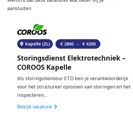
motivatiebrief
. Jouw sollicitatie wordt doorgezet
aansluiten
naar Van Dijnsen.
Kapelle (ZL)
€
2800
–
€
4200
Storingsdienst Elektrotechniek –
COROOS Kapelle
Als storingsmonteur ETD ben je verantwoordelijk
voor het structureel oplossen van storingen en het
inspecteren…
Bekijk vacature