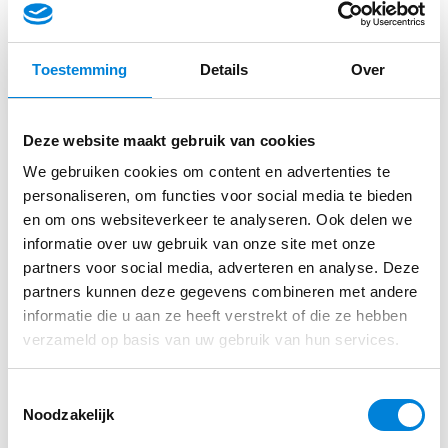
er naar je geluisterd om te kijken of er iets mee
Van Dijnssen
gedaan kan worden.’’
Noord-Brabant, Breda
Toestemming
Details
Over
Dit bieden wij:
Salarisindicatie tussen de € 3.000,- en € 3.600,-
Deze website maakt gebruik van cookies
(afhankelijk van kennis en ervaring)
We gebruiken cookies om content en advertenties te
Direct sollicteren op deze functie?
Een vitaliteitsbudget van € 300,- netto per jaar
personaliseren, om functies voor social media te bieden
en om ons websiteverkeer te analyseren. Ook delen we
25 vakantiedagen + 13 ADV (o.b.v. fulltime
informatie over uw gebruik van onze site met onze
dienstverband)
Vul je gegevens in via ons sollicitatie formulier
partners voor social media, adverteren en analyse. Deze
partners kunnen deze gegevens combineren met andere
Buddy voor de eerste 6 maanden die jou
informatie die u aan ze heeft verstrekt of die ze hebben
wegwijs maakt
verzameld op basis van uw gebruik van hun services.
Solliciteren
Persoonlijk ontwikkelingsplan en
opleidingsbudget om vervolgens
Toestemmingsselectie
Noodzakelijk
Door te groeien naar de functie van chef