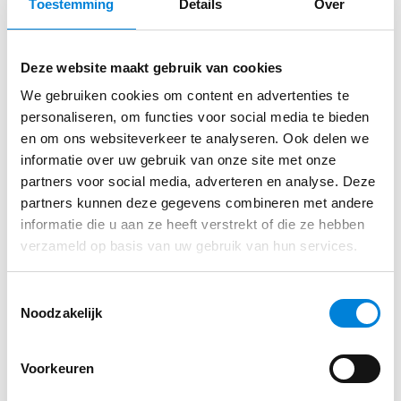
Toestemming
Details
Over
NIET ´GEWOON EEN MEDEWERKER´
Direct sollicteren op deze functie?
Je maakt het verschil bij onze klanten met jouw
Deze website maakt gebruik van cookies
vliegensvlugge coördinatievermogen en
Solliciteer via de website van SPIE
We gebruiken cookies om content en advertenties te
oplossingsgerichtheid. Ook heb je als monteur:
personaliseren, om functies voor social media te bieden
Een afgeronde MBO opleiding richting
en om ons websiteverkeer te analyseren. Ook delen we
informatie over uw gebruik van onze site met onze
elektrotechniek of bereid om deze te behalen;
Solliciteren
partners voor social media, adverteren en analyse. Deze
Een VCA- en BEI-certificaat of bereid om deze te
partners kunnen deze gegevens combineren met andere
behalen;
informatie die u aan ze heeft verstrekt of die ze hebben
verzameld op basis van uw gebruik van hun services.
Een geldig rijbewijs B;
Geen hoogtevrees, want je gaat soms op pad
Toestemmingsselectie
met een hoogwerker.
Noodzakelijk
NIET ´GEWOON EEN SET
Voorkeuren
ARBEIDSVOORWAARDEN´