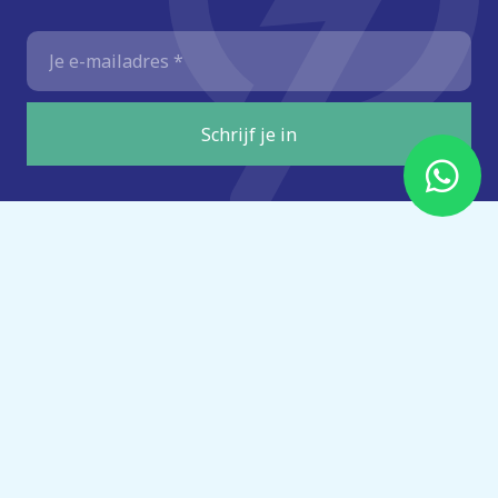
E-
mailadres
*