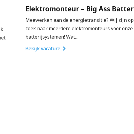
of verkopen;
Elektromonteur – Big Ass Battery
Een jaarlijkse winstuitkering, flexibel
Meewerken aan de energietransitie? Wij zijn op
arbeidsvoorwaardenpakket en de mogelijkheid
zoek naar meerdere elektromonteurs voor onze
om SPIE aandelen te kopen tegen gunstige
batterijsystemen! Wat…
voorwaarden;
Bekijk vacature
Alle kansen voor verdere ontwikkeling en
opleiding. Je hoeft ze alleen maar te grijpen.
GEWOON SOLLICITEREN.
Klinkt dit goed in de oren? Solliciteer dan direct op
deze vacature van monteur.
👉
Solliciteer hier direct zonder cv of
motivatiebrief
. Jouw sollicitatie wordt doorgezet
naar SPIE.