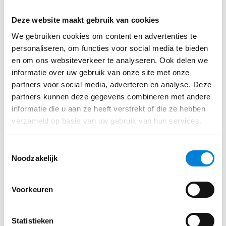
probleem, want werkweken van 4 dagen zijn
Vul je gegevens in via ons sollicitatie formulier
Deze website maakt gebruik van cookies
mogelijk!
We gebruiken cookies om content en advertenties te
personaliseren, om functies voor social media te bieden
👉
Solliciteer hier direct zonder cv of
en om ons websiteverkeer te analyseren. Ook delen we
motivatiebrief
. Jouw sollicitatie wordt doorgezet
Solliciteren
informatie over uw gebruik van onze site met onze
naar B&G Hekwerk.
partners voor social media, adverteren en analyse. Deze
partners kunnen deze gegevens combineren met andere
informatie die u aan ze heeft verstrekt of die ze hebben
verzameld op basis van uw gebruik van hun services.
Toestemmingsselectie
Noodzakelijk
Voorkeuren
Statistieken