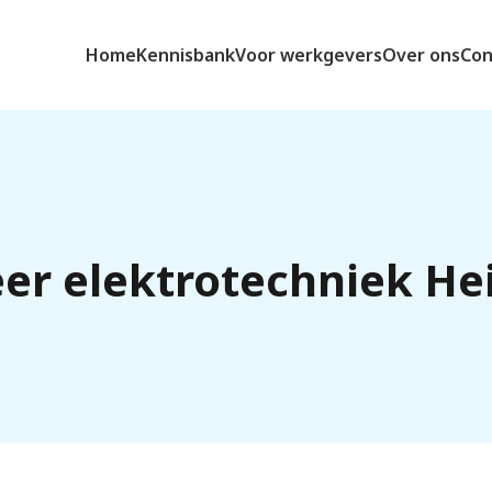
Home
Kennisbank
Voor werkgevers
Over ons
Con
er elektrotechniek H