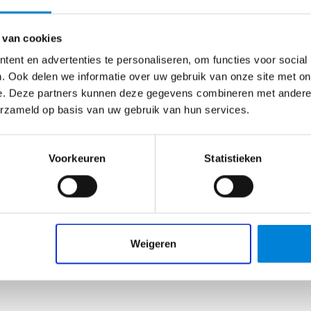
kies je de beste. Deze reken je uit: hoeveel armaturen en 
 van cookies
dig?
 in gedachten had?
ent en advertenties te personaliseren, om functies voor social
 en vergelijk je offertes. Heb je vragen? Dan bel je de
. Ook delen we informatie over uw gebruik van onze site met on
n
e. Deze partners kunnen deze gegevens combineren met andere i
erzameld op basis van uw gebruik van hun services.
 zoek je naar oplossingen. Als de begroting klaar is, licht je 
s liggen.
Geen resultaten gevonden.
er te maken, zoals het digitaliseren van tellijsten. Jouw
Voorkeuren
Statistieken
bied, bijvoorbeeld rondom duurzaamheid, en past deze toe. 
even of bereken je de milieu-impact.
Weigeren
5 collega’s, waarin 3 disciplines samenkomen: bouw,