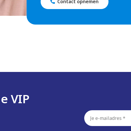
gen Heijmans Academie en via praktijkgerichte trainingen,
Contact opnemen
 aangenaam mogelijk te maken.
js zelfs de allernieuwste.
chniek.
e wilt jezelf graag ontwikkelen en denkt altijd in oplossingen
eurig en let je op details. Bovendien ben je communicatief
de VIP
beeld leveranciers om kennis te delen en samen te werken. 
halen. Verder heb je:
E-
mailadres
*