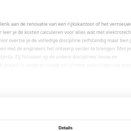
Denk aan de renovatie van een rijkskantoor of het vernieu
 leer je de kosten calculeren voor alles wat met elektrotec
nior overzie je de volledige discipline zelfstandig maar ben 
men met de engineers het ontwerp verder te brengen. Met je
tprijs. Zij focussen op de andere disciplines: bouw en
k project is uniek en vraagt om slimme oplossingen op maat
de eisen en wensen van de klant en bekijk je het 3D-model 
dig is.
project uit. Je denkt na over zaken zoals het aantal lampen 
Details
hulp van een engineer die technische richtlijnen goed kent.