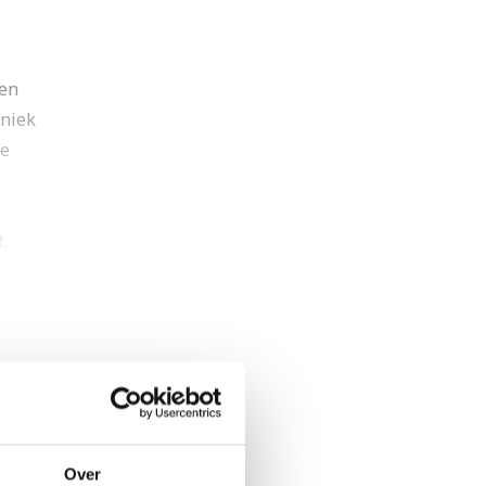
wen
hniek
je
.
en
en
Over