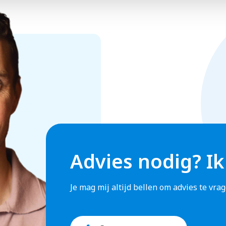
s veel van leren! Jij werkt samen met onder meer planners
ze teams? We staan voor het gezamenlijke resultaat en vi
or elkaar. Daarnaast hebben we kwartaalbijeenkomsten en
rtcompetitie!
,- afhankelijk van je opleiding en ervaring.
k is er de mogelijkheid om thuis te werken.
Advies nodig? Ik
altijd voor elkaar klaar en komen we regelmatig samen om on
Je mag mij altijd bellen om advies te vr
k je uitgebreid kennis met ons bedrijf, daarna volg je een