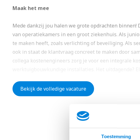
Maak het mee
Mede dankzij jou halen we grote opdrachten binnen! 
van operatiekamers in een groot ziekenhuis. Als junior
te maken heeft, zoals verlichting of beveiliging. Als se
ook in staat de klantvraag concreet te maken door sa
collega kostenengineers zorg je voor een integrale kos
werktuigbouwkundige installaties. Het uitdagende? El
Bekijk de volledige vacature
Dit ga je doen:
Krijgen we een nieuwe opdracht? Dan duik je in 
technische documenten om te begrijpen wat er no
Eerst werk je het elektrotechnische deel van het 
Toestemming
hoe de schakeling moet werken. Daarbij krijg je 