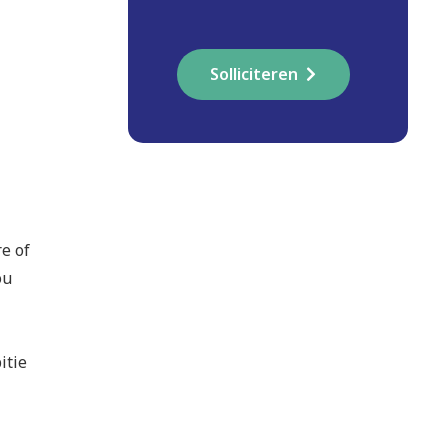
Solliciteren
re of
ou
itie