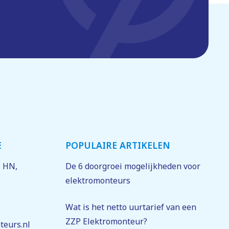
App
 je
E
POPULAIRE ARTIKELEN
1 HN
,
De 6 doorgroei mogelijkheden voor
elektromonteurs
.
Wat is het netto uurtarief van een
ZZP Elektromonteur?
teurs.nl