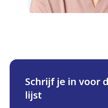
Veel groeimogelijkheden, onder meer via onze ei
gegeven door je eigen professionele collega’s.
Een goede balans tussen werk en privé.
Een werkplekvergoeding om het thuiswerken zo
Een laptop en smartphone, en voor een zachte pri
Arbeidsvoorwaarden volgens de cao Metaal & Te
Dit ben jij
Jij houdt van getallen én hebt interesse in techniek. J
Kwaliteit staat voor jou voorop. Daarbij werk je nauwk
Schrijf je in voor 
sterk, waardoor je makkelijk contact legt met bijvoor
werk je graag samen met collega’s om resultaten te be
lijst
Mbo- of hbo-niveau.