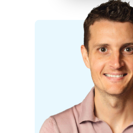
elektrotechniek en werktuigbouwkunde. Daar kun je du
ontwerpers en de tendermanager. Kenmerkend voor on
successen. Ook op de afdeling is er veel aandacht vo
organiseren we leuke activiteiten, zoals een appeltaa
Dit bieden wij jou
Een vast contract.
Een bruto maandsalaris tussen €4.000,- en €7.500
De vrijheid om je werktijden zelf in te delen. Oo
Een prettige werksfeer: als collega’s staan we 
successen te vieren.
Een warm welkom. Tijdens 2 introductiedagen maa
inwerktraject.