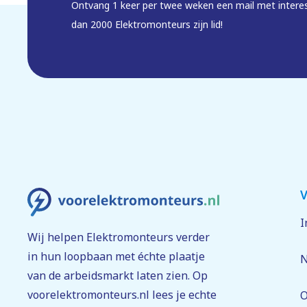
De motivatie om te groeien in je rol als kostenen
Ontvang 1 keer per twee weken een mail met intere
dan 2000 Elektromonteurs zijn lid!
Digitale vaardigheden, zodat je bijvoorbeeld 3D
Collega spreken?
Ben jij de vernieuwende kostenengineer die we zoeken
of bel met Sanne Schipper, afdelingsleider, 06 – 55 1
kunnen daarna bijvoorbeeld een (digitaal) koffiemome
direct solliciteren? Dat kan ook. Klik op de sollicitatie
Sollicitatieprocedure
V
I
Je solliciteert
Wij helpen Elektromonteurs verder
Wij bekijken je sollicitatie zorgvuldig en binnen
in hun loopbaan met échte plaatje
N
van de arbeidsmarkt laten zien. Op
Eerste gesprek
voorelektromonteurs.nl lees je echte
O