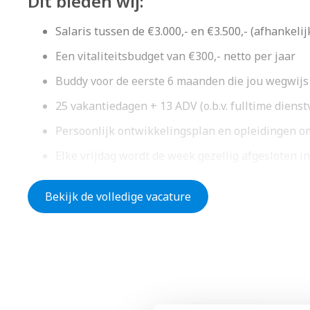
Dit bieden wij:
Salaris tussen de €3.000,- en €3.500,- (afhankeli
Een vitaliteitsbudget van €300,- netto per jaar
Buddy voor de eerste 6 maanden die jou wegwij
25 vakantiedagen + 13 ADV (o.b.v. fulltime diens
Persoonlijk ontwikkelingsplan en opleidingen om
Elke vrijdag wordt de week gezellig afgesloten i
Bekijk de volledige vacature
Dit ben jij:
Minimaal MBO 3 diploma in de richting elektrot
Ervaring in de installatietechniek is een pré
2 tot 3 jaar werkervaring binnen de elektrotechn