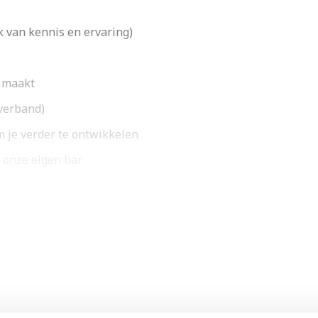
jk van kennis en ervaring)
s maakt
tverband)
 je verder te ontwikkelen
n onze eigen bar
echniek
iek