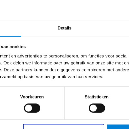
ief
. Jouw sollicitatie wordt doorgezet naar Van Dijnsen.
 in gedachten had?
Details
n
 van cookies
ent en advertenties te personaliseren, om functies voor social
. Ook delen we informatie over uw gebruik van onze site met on
Helmond
€
2500
–
€
4500
e. Deze partners kunnen deze gegevens combineren met andere i
erzameld op basis van uw gebruik van hun services.
Service Engineer – Big Ass Battery
Wat ga je doen als Service Engineer?Onze ambities
Voorkeuren
Statistieken
zijn BIG en in de komende jaren gaan wij…
Bekijk vacature