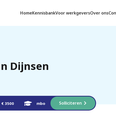
Home
Kennisbank
Voor werkgevers
Over ons
Con
n Dijnsen
Solliciteren
– € 3500
mbo