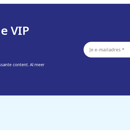
de VIP
E-
mailadres
*
ssante content. Al meer