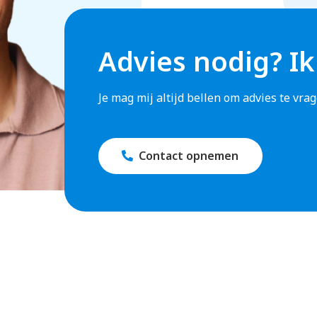
Advies nodig? Ik
Je mag mij altijd bellen om advies te vr
Contact opnemen