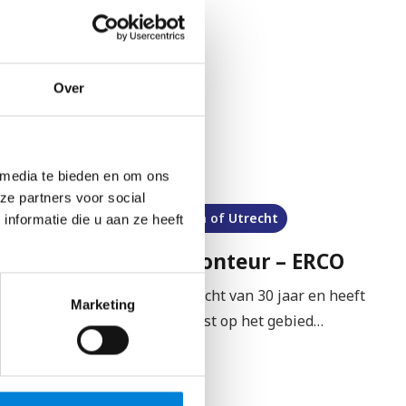
Over
 media te bieden en om ons
ze partners voor social
Regio Tilburg, Rotterdam of Utrecht
nformatie die u aan ze heeft
(Leerlig) Elektromonteur – ERCO
ERCO heeft een bestaansrecht van 30 jaar en heeft
Marketing
zich ontwikkeld tot specialist op het gebied…
Bekijk vacature