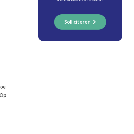
Solliciteren
toe
 Op