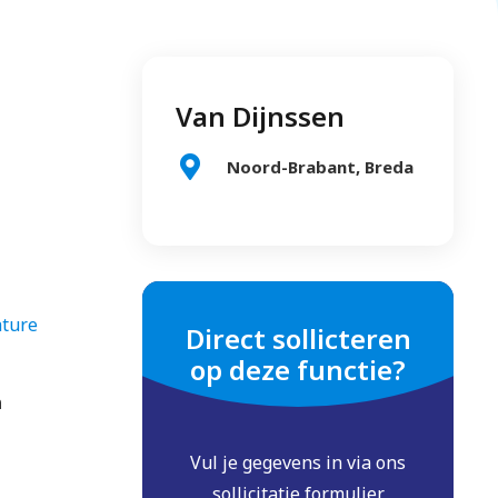
Van Dijnssen
Noord-Brabant, Breda
ature
Direct sollicteren
op deze functie?
n
Vul je gegevens in via ons
sollicitatie formulier