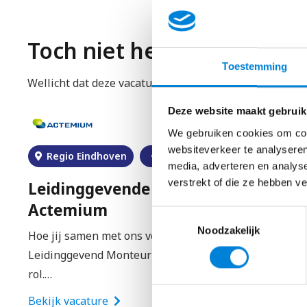
Rijbewijs B
👉
Solliciteer hier direct zonder cv of motivatiebr
Toch niet helemaal wat je
Toestemming
Wellicht dat deze vacatures wat beter bij je aansluite
Deze website maakt gebruik
We gebruiken cookies om cont
websiteverkeer te analyseren
Regio Eindhoven
€
2400
–
€
4500
media, adverteren en analys
verstrekt of die ze hebben v
Leidinggevende Elektromonteur –
Actemium
Toestemmingsselectie
Noodzakelijk
Hoe jij samen met ons vooruit gaat Als
Leidinggevend Monteur heb je een coördinerende
rol.…
Bekijk vacature