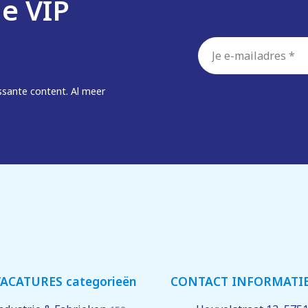
de VIP
E-
mailadres
*
ssante content. Al meer
ACATURES categorieën
CONTACT INFORMATI