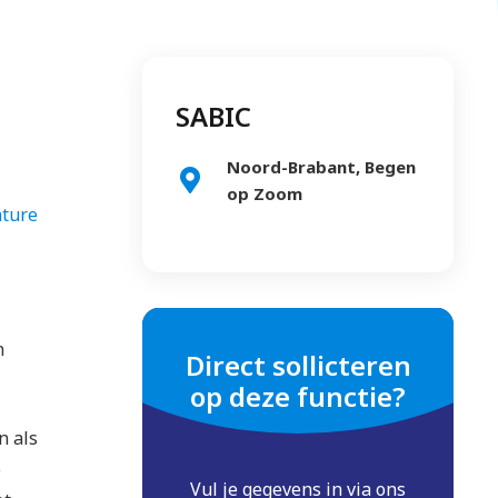
SABIC
Noord-Brabant, Begen
op Zoom
ature
n
Direct sollicteren
op deze functie?
n als
e
Vul je gegevens in via ons