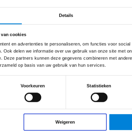
n ontvang je een persoonlijk budget (5,1% van het jaarsalar
n
of en persoonlijke ontwikkeling
Details
 van cookies
Helmond
€
2500
–
€
4000
Gesponsord
ent en advertenties te personaliseren, om functies voor social
eling, dit vinden we namelijk heel belangrijk. Wij invester
. Ook delen we informatie over uw gebruik van onze site met on
Elektromonteur – Big Ass Battery
e. Deze partners kunnen deze gegevens combineren met andere i
. Je groeit daardoor tot een ervaren monteur;
erzameld op basis van uw gebruik van hun services.
Meewerken aan de energietransitie? Wij zijn op
 wordt samengewerkt;
zoek naar meerdere elektromonteurs voor onze
 haar werknemers, zo hebben wij o.a. een eigen fitnesscen
batterijsystemen! Wat…
Voorkeuren
Statistieken
Bekijk vacature
Weigeren
ief
. Jouw sollicitatie wordt doorgezet naar SABIC.