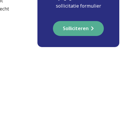
ot
sollicitatie formulier
hecht
Solliciteren