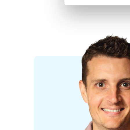
WIST JE DAT
De kunststofkorrels en –platen van SABIC Bergen op 
producten van de SABIC Bergen op Zoom terug te vind
tot insulinespuiten, van zonnepaneelhouders tot tandw
dag kom je materialen van SABIC tegen!