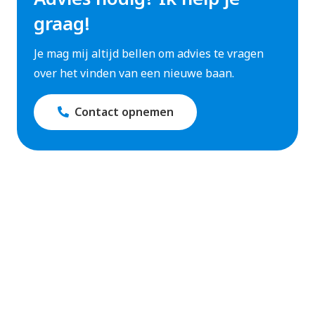
Het netwerk dat ervoor zorgt dat jij van A naar B
graag!
kunt. Als dé partner voor infrastructurele
verbindingen in Nederland werken wij samen met
Je mag mij altijd bellen om advies te vragen
mensen die zich inzetten om Nederland bereikbaar
over het vinden van een nieuwe baan.
te houden. Van rotondes en autotunnels tot
fietsbruggen en parkeergarages. En van zeesluizen
Contact opnemen
tot spoorverdubbeling en aanleg van spitsstroken.
We bouwen aan de weg van nu en voor de generatie
na ons. Bouw jij mee?
BAM kent een strategisch plan voor 2021-2023
(‘Building a sustainable tomorrow’). We willen
opdrachtgevers de beste dienstverlening bieden en
daarbij een bijdrage leveren aan de wereldwijde
transitie naar een duurzamere samenleving. Oók
medewerkers een veilige en interessante