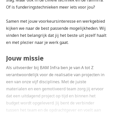
slag. Maar ook in de civiele techniek en de railinfra.
Of is funderingstechnieken meer iets voor jou?
Samen met jouw voorkeursinteresse en werkgebied
kijken we naar de best passende mogelijkheden. Wij
vinden het belangrijk dat jij het beste uit jezelf haalt
en met plezier naar je werk gaat.
Jouw missie
Als uitvoerder bij BAM Infra ben je van A tot Z
verantwoordelijk voor de realisatie van projecten in
een van onze vijf disciplines. Met de juiste
materialen en een gemotiveerd team zorg jij ervoor
dat een uitdagend project op tijd en binnen het
budget wordt opgeleverd. Jij bent de verbinder
tussen het team en de opdrachtgever en voelt aan