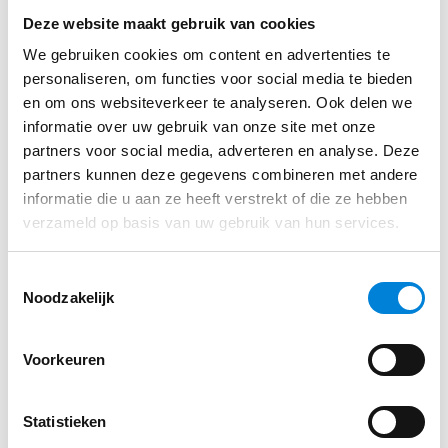
Vul je gegevens in via ons sollicitatie formulier
Je hebt een technische mbo- of hbo-opleiding
Deze website maakt gebruik van cookies
afgerond (bijvoorbeeld werktuigbouwkunde of
We gebruiken cookies om content en advertenties te
civiele techniek)
personaliseren, om functies voor social media te bieden
Solliciteren
en om ons websiteverkeer te analyseren. Ook delen we
Als verbinder ben jij in staat jouw team
informatie over uw gebruik van onze site met onze
doelgericht te coachen, aan te sturen en te
partners voor social media, adverteren en analyse. Deze
stimuleren.
partners kunnen deze gegevens combineren met andere
informatie die u aan ze heeft verstrekt of die ze hebben
Jouw verantwoordelijkheidsgevoel stelt hoge
verzameld op basis van uw gebruik van hun services.
eisen aan je werk. Je bent proactief, behoudt
het overzicht en kunt bij onverwachte situaties
Toestemmingsselectie
snel schakelen en prioriteren.
Noodzakelijk
Je communiceert gemakkelijk en haalt
voldoening uit het contact met de verschillende
Voorkeuren
stakeholders, zowel opdrachtgevers als binnen
de verschillende BAM-onderdelen.
Statistieken
Of je nu een starter bent of al jaren werkt, dat