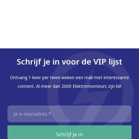
werkomgeving blijven bieden, is één van onze
belangrijkste doelstellingen. BAM gaat voor
duurzaamheid én veiligheid en het benutten van alle
deskundigheid op gebied van duurzaamheid,
digitalisering, modulaire en industriële
bouwactiviteiten.
Schrijf je in voor de VIP lijst
👉
Solliciteer hier direct zonder cv of
Ontvang 1 keer per twee weken een mail met interessante
motivatiebrief
. Jouw sollicitatie wordt doorgezet
content. Al meer dan 2000 Elektromonteurs zijn lid!
naar BAM.
E-
mailadres
*