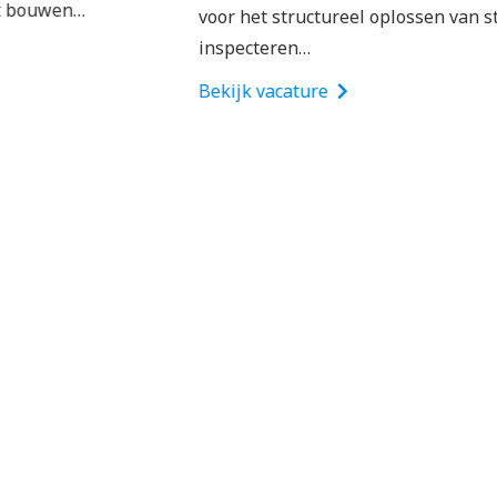
voor het structureel oplossen van storingen en het
onregelmatigheidsdiensten
inspecteren…
Een leaseauto (elektrisch) volgens de BAM
Bekijk vacature
leaseautoregeling
Bij BAM krijg je maar liefst 25 vakantiedagen
en veel roostervrije dagen (wisselend per
bedrijfsonderdeel) op basis van een fulltime
dienstverband
Een laptop, mobiele telefoon en eventueel
laptop om jouw werk vanuit huis, kantoor of
projectlocatie uit te voeren
Toegang tot ons online leerplatform
GoodHabitz en mogelijkheid tot het volgen van
cursussen
Fijne extra’s zoals gemiddeld 40 procent korting