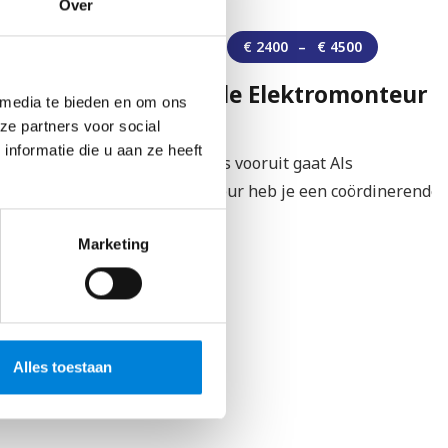
Over
Regio Eindhoven
€
2400
–
€
4500
Leidinggevende Elektromonteur –
 media te bieden en om ons
Actemium
ze partners voor social
nformatie die u aan ze heeft
Hoe jij samen met ons vooruit gaat Als
Leidinggevend Monteur heb je een coördinerende
rol.…
Marketing
Bekijk vacature
Alles toestaan