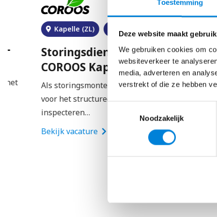
Toestemming
Kapelle (ZL)
€
2800
–
€
4200
Deze website maakt gebruik
Storingsdienst Elektrotechniek –
We gebruiken cookies om cont
websiteverkeer te analyseren
COROOS Kapelle
media, adverteren en analys
Als storingsmonteur ETD ben je verantwoordelijk
verstrekt of die ze hebben v
voor het structureel oplossen van storingen en het
Toestemmingsselectie
inspecteren…
Noodzakelijk
Bekijk vacature