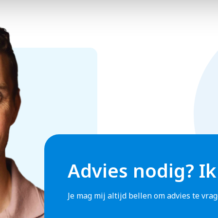
Advies nodig? Ik
Je mag mij altijd bellen om advies te vr