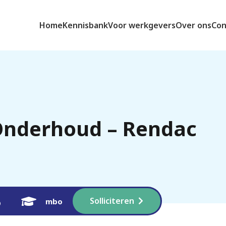
Home
Kennisbank
Voor werkgevers
Over ons
Con
Onderhoud – Rendac
Solliciteren
mbo