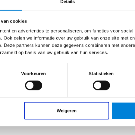
Details
Geldermalsen
€
2800
–
€
4200
 van cookies
Storingsdienst Elektrotechniek –
ent en advertenties te personaliseren, om functies voor social
. Ook delen we informatie over uw gebruik van onze site met on
COROOS Geldermalsen
e. Deze partners kunnen deze gegevens combineren met andere i
Als storingsmonteur ETD ben je verantwoordelijk
erzameld op basis van uw gebruik van hun services.
voor het structureel oplossen van storingen en het
inspecteren…
Voorkeuren
Statistieken
Bekijk vacature
Weigeren