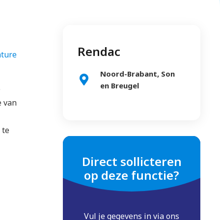
Rendac
ature
Noord-Brabant, Son
en Breugel
e
e van
 te
Direct sollicteren
op deze functie?
Vul je gegevens in via ons