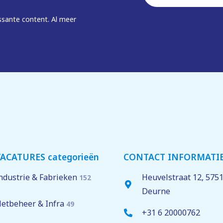
mailadres
*
ssante content. Al meer
ACATURES categorieën
CONTACT INFORMATI
ndustrie & Fabrieken
Heuvelstraat 12,
575
152
Deurne
etbeheer & Infra
49
+31 6 20000762