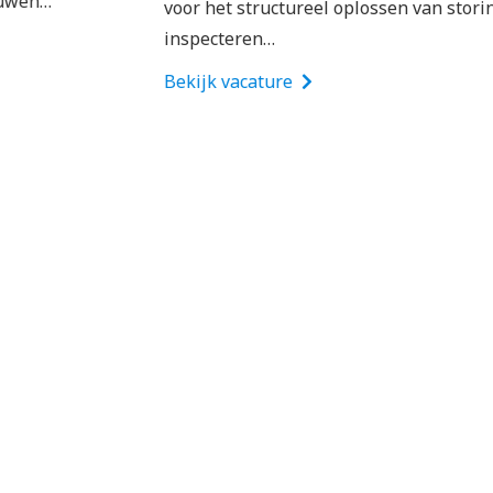
voor het structureel oplossen van storingen en het
👉
Solliciteer hier direct zonder cv of
inspecteren…
motivatiebrief
. Jouw sollicitatie wordt doorgezet
naar Timmermans INFRA.
Bekijk vacature