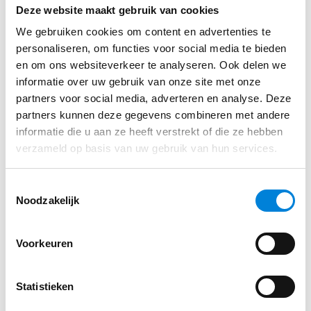
evenementen, zoals de kerstborrel of barbecue bij
Deze website maakt gebruik van cookies
de inzet van de bouwvak.
We gebruiken cookies om content en advertenties te
personaliseren, om functies voor social media te bieden
Verder krijg je:
Solliciteren
en om ons websiteverkeer te analyseren. Ook delen we
informatie over uw gebruik van onze site met onze
Een goed salaris, afhankelijk van jouw kennis
partners voor social media, adverteren en analyse. Deze
en ervaring.
partners kunnen deze gegevens combineren met andere
Een solide werkomgeving met een gezonde
informatie die u aan ze heeft verstrekt of die ze hebben
verzameld op basis van uw gebruik van hun services.
orderportefeuille.
Een prettige en informele werksfeer.
Toestemmingsselectie
Een goede balans tussen werk en privé.
Noodzakelijk
Arbeidsvoorwaarden volgens het CAO Metaal
en Techniek.
Voorkeuren
Uitstekende secundaire arbeidsvoorwaarden
Statistieken
en mogelijkheid tot ontwikkeling.