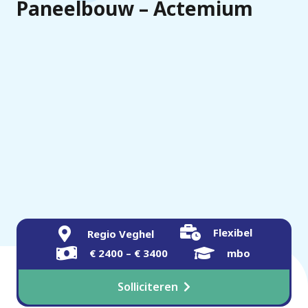
Paneelbouw – Actemium
Flexibel
Regio Veghel
€ 2400 – € 3400
mbo
Solliciteren