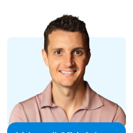
negen monteurs. Een superdivers team met collega’s
van halverwege de twintig tot achteraan in de vijftig
en met verschillende culturele achtergronden. De
lijnen zijn kort, iedereen staat voor elkaar klaar en
we delen onze kennis onderling of in de
teammeetings. Je krijgt de ruimte om mee te denken
over procesverbeteringen en nieuwe dingen uit te
proberen. En we houden van gezelligheid op zijn tijd.
Goed om te weten: in overleg kun je af en toe
thuiswerken.
👉
Solliciteer hier direct zonder cv of
motivatiebrief
. Jouw sollicitatie wordt doorgezet
naar Actemium.