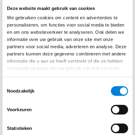
Wij zoeken geen alleskunner.
Vul je gegevens in via ons sollicitatie formulier
Deze website maakt gebruik van cookies
Daarom hebben we geen lijst met functie-eisen. Het
We gebruiken cookies om content en advertenties te
belangrijkst is dat jij enthousiast wordt van
personaliseren, om functies voor social media te bieden
bovenstaande informatie. Denk je dat jouw profiel
Solliciteren
en om ons websiteverkeer te analyseren. Ook delen we
en interesse goed aansluiten bij deze vacature? Dan
informatie over uw gebruik van onze site met onze
komen we graag met je in contact. We kunnen de
partners voor social media, adverteren en analyse. Deze
functie aanpassen aan jouw niveau. Zo zijn er
partners kunnen deze gegevens combineren met andere
uitdagingen voor ervaren professionals, maar ook
informatie die u aan ze heeft verstrekt of die ze hebben
verzameld op basis van uw gebruik van hun services.
mogelijkheden voor starters en zij-instromers.
Toestemmingsselectie
Wat wij bieden
Noodzakelijk
Een mooi pakket aan arbeidsvoorwaarden met
Voorkeuren
collectieve verzekeringen en een goede
pensioenregeling.
Statistieken
25 vakantiedagen en 13 adv-dagen, conform de