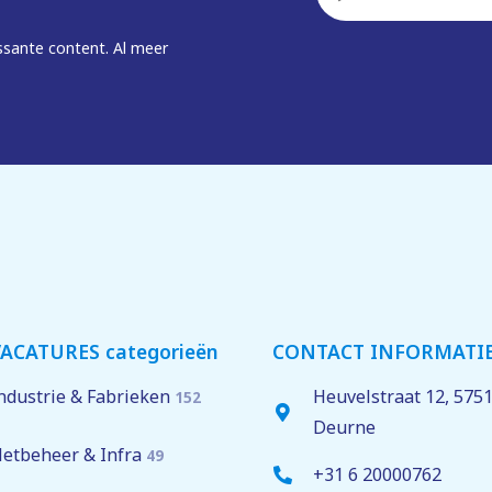
mailadres
*
ssante content. Al meer
ACATURES categorieën
CONTACT INFORMATI
ndustrie & Fabrieken
Heuvelstraat 12,
575
152
Deurne
etbeheer & Infra
49
+31 6 20000762