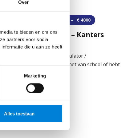
Over
Regio Weert
 media te bieden en om ons
Werkvoorbereider – Elektro
ze partners voor social
Scheppers
nformatie die u aan ze heeft
Vacature Werkvoorbereider Geen van onze mooie
projecten gaat van start zonder de zorgvuldige en
nauwkeurige…
Marketing
Bekijk vacature
Alles toestaan