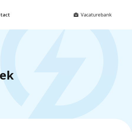
Vacaturebank
tact
iek