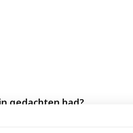
 in gedachten had?
n