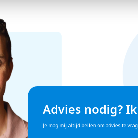
Advies nodig? Ik
Je mag mij altijd bellen om advies te vr