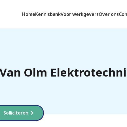
Home
Kennisbank
Voor werkgevers
Over ons
Con
 Van Olm Elektrotechn
Solliciteren