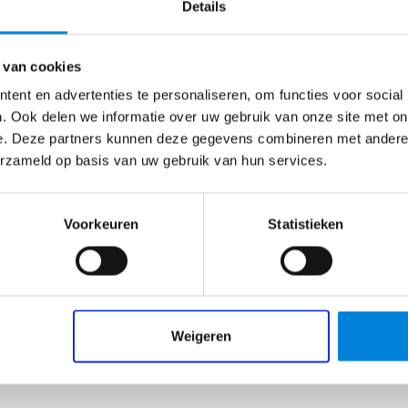
Details
Regio Veghel
€
2700
–
€
4000
 van cookies
ent en advertenties te personaliseren, om functies voor social
Werkvoorbereider – Kanters
. Ook delen we informatie over uw gebruik van onze site met on
E.Tech
e. Deze partners kunnen deze gegevens combineren met andere i
erzameld op basis van uw gebruik van hun services.
Werken bij Kanters als calculator /
ief
. Jouw sollicitatie wordt doorgezet naar Van Olm.
werkvoorbereider! Je komt net van school of hebt
een…
Voorkeuren
Statistieken
Bekijk vacature
Weigeren