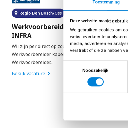
Toestemming
– Geluidsinstallatie.
Regio Breda en Rotterdam
– Centrale antenne installatie.
Deze website maakt gebruik
– Camera installatie.
ns
Werkvoorbereider – Nijkamp
We gebruiken cookies om cont
– Zonweringsinstallatie.
websiteverkeer te analyseren
Een goede voorbereiding is het halve werk. Als
– Mindervalidetoilet signalering.
media, adverteren en analys
werkvoorbereider stadsverwarming bewijs je dat
verstrekt of die ze hebben v
iedere dag.…
👉
Solliciteer hier direct zonder cv of motivatiebr
ie
Toestemmingsselectie
Bekijk vacature
Noodzakelijk