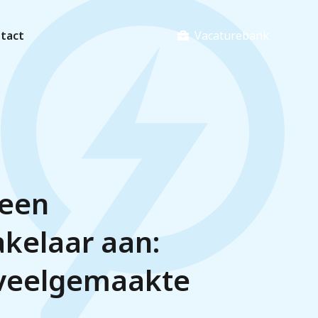
Vacaturebank
tact
 een
akelaar aan:
veelgemaakte