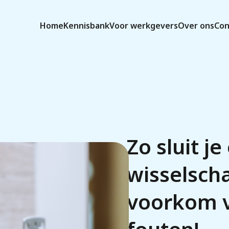
Home
Kennisbank
Voor werkgevers
Over ons
Con
Zo sluit je
wisselsch
voorkom 