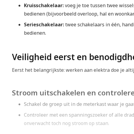
Kruisschakelaar:
voeg je toe tussen twee wissel
bedienen (bijvoorbeeld overloop, hal en woonka
Serieschakelaar:
twee schakelaars in één, hand
bedienen.
Veiligheid eerst en benodigd
Eerst het belangrijkste: werken aan elektra doe je alti
Stroom uitschakelen en controle
Schakel de groep uit in de meterkast waar je gaa
Controleer met een spanningszoeker of alle drad
onverwacht toch nog stroom op staan.