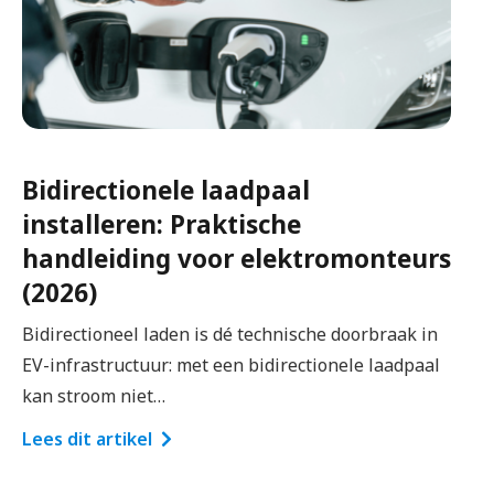
Dimensionering hoofdschakelaar:
zo kies je professioneel de juiste
hoofdschakelaar (1-fase & 3-fase)
Een goede dimensionering van de hoofdschakelaar
is essentieel voor iedere woninginstallatie. Niet
alleen omdat het…
Lees dit artikel