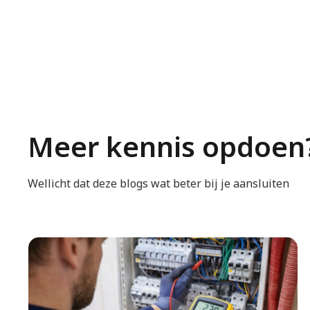
wisselschakelaar lopen (dus altijd 3 draden + aa
Aansluitschema’s
Hieronder staan drie aansluitschema’s, die je kunt geb
Meer kennis opdoen
Schema 1: Twee wisselschakelaars 
Bruine draad (fase) naar L/COM van schakelaar 
Wellicht dat deze blogs wat beter bij je aansluiten
Twee zwarte draden tussen L1 en L2 van beide s
Zwarte draad vanuit L/COM van schakelaar 2 na
Blauw (nul) en geel/groen (aarde) direct naar de
Schema 2: Wisselschakelaar gebrui