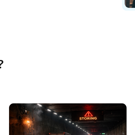
rde tussen de schakelaars!)
ruiken op locatie.
?
voor één lamp (hotelschakeling)
1
chakelaars
ar de lamp
 lamp
ken als enkelpolige schakelaar