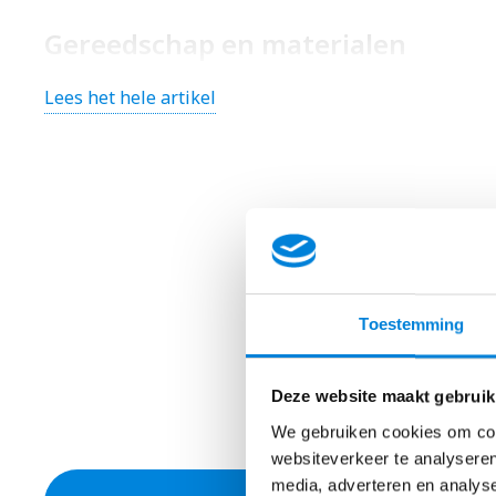
Gereedschap en materialen
Zorg dat je dit bij de hand hebt voor je losgaat:
Lees het hele artikel
Spanningszoeker
Schroevendraaier
Striptang
Wago-klemmen (of kroonsteen)
Installatiekabel (bijvoorbeeld YMVK of VD-draad
Toestemming
Wisselschakelaars die passen bij je bestaande s
Eventueel: digitale multimeter
Deze website maakt gebruik
We gebruiken cookies om cont
websiteverkeer te analyseren
Draadkleuren en aansluitkle
media, adverteren en analys