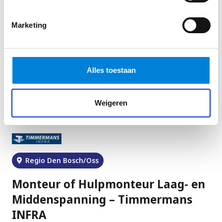
Marketing
Toch niet helemaal wat je in
Alles toestaan
gedachten had?
Wellicht dat deze vacatures wat beter bij je
Weigeren
aansluiten
Regio Den Bosch/Oss
Monteur of Hulpmonteur Laag- en
Middenspanning – Timmermans
INFRA