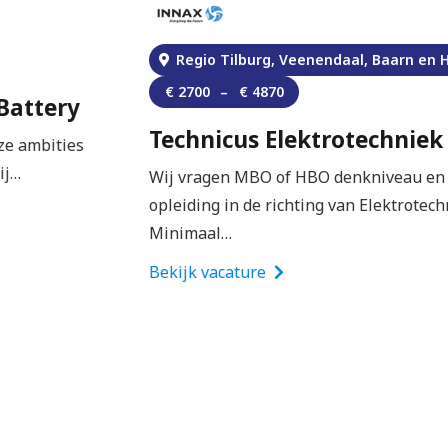
Niet twijfelen, gewoon doen! Wat heb je te
Regio Tilburg, Veenendaal, Baarn en Heerenveen
verliezen?
👉
Solliciteer hier direct zonder cv of
€
2700
–
€
4870
motivatiebrief
. Jouw sollicitatie wordt doorgezet
naar Wijnen Bouwgroep.
Technicus Elektrotechniek – Innax
Wij vragen MBO of HBO denkniveau en een
opleiding in de richting van Elektrotechniek.
Minimaal…
Bekijk vacature