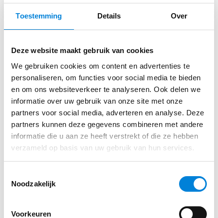
technische problemen
Toestemming
Details
Over
Je ondersteunt en overlegt met het projectteam
en andere disciplines
Direct sollicteren op deze functie?
Deze website maakt gebruik van cookies
We gebruiken cookies om content en advertenties te
​Herken jij jezelf hier (niet) in?
personaliseren, om functies voor social media te bieden
Solliciteer via de website van Wijnen Bouwgroep
en om ons websiteverkeer te analyseren. Ook delen we
Een engineer elektrotechniek, die de Nederlandse
informatie over uw gebruik van onze site met onze
taal goed beheerst en die wil werken aan uitdagende
partners voor social media, adverteren en analyse. Deze
en uiteenlopende projecten. Die met veel aandacht
partners kunnen deze gegevens combineren met andere
Solliciteren
informatie die u aan ze heeft verstrekt of die ze hebben
en benodigde zorg klantwensen vertaalt naar een
verzameld op basis van uw gebruik van hun services.
optimaal, functioneel en duurzaam ontwerp. Onze
utiliteitsprojecten bestaan uit scholen,
Toestemmingsselectie
distributiecentra, hotels of kantoorgebouwen.
Noodzakelijk
​Tot slot: de belangrijkste punten
Voorkeuren