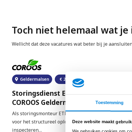
Toch niet helemaal wat je
Wellicht dat deze vacatures wat beter bij je aansluite
Geldermalsen
€
2800
–
€
4200
Storingsdienst Elektrotechniek –
COROOS Geldermalsen
Toestemming
Als storingsmonteur ETD ben je verantwoordelijk
voor het structureel oplossen van storingen en het
Deze website maakt gebruik
inspecteren…
We gebruiken cookies om cont