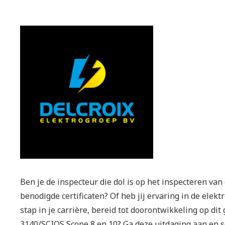
Ben je de inspecteur die dol is op het inspecteren van 
benodigde certificaten? Of heb jij ervaring in de elek
stap in je carrière, bereid tot doorontwikkeling op di
3140/SCIOS Scope 8 en 10? Ga deze uitdaging aan en so