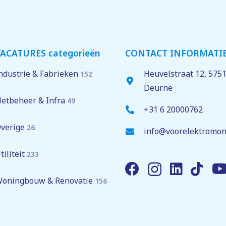
ACATURES categorieën
CONTACT INFORMATI
ndustrie & Fabrieken
Heuvelstraat 12,
575
152
Deurne
etbeheer & Infra
49
+31 6 20000762
verige
26
info@voorelektromon
tiliteit
233
oningbouw & Renovatie
156