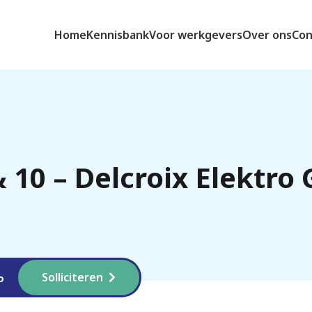
Home
Kennisbank
Voor werkgevers
Over ons
Con
 10 – Delcroix Elektro
Solliciteren
o