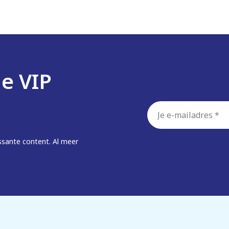
de VIP
E-
mailadres
*
ssante content. Al meer