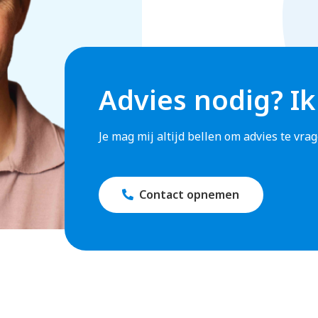
Advies nodig? Ik
Je mag mij altijd bellen om advies te vr
Contact opnemen