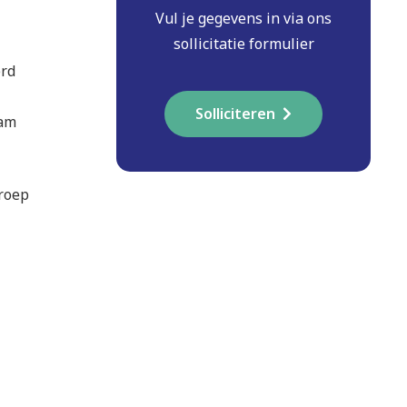
Vul je gegevens in via ons
sollicitatie formulier
erd
Solliciteren
aam
Groep