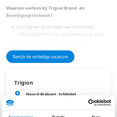
Waarom werken bij Trigion Brand- en
Beveiligingstechniek?
Je krijgt een grote mate van vrijheid en
zelfstandigheid in het uitvoeren van je werk;
Je werkt in een hecht team van 20
professionals;
Bekijk de volledige vacature
Je bent onderdeel van een grote, professionele
organisatie met volop groei- en
ontwikkelmogelijkheden;
Trigion
Je hebt een diverse klantenportefeuille en
mogelijkheden voor ontwikkeling in integrale
Noord-Brabant, Schijndel
beveiligingsdiensten.
Verantwoordelijkheden