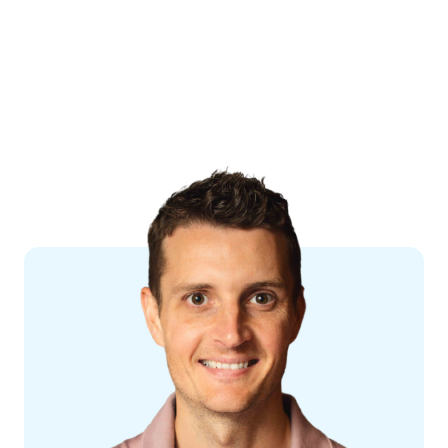
Korting op verschillende collectieve regelingen.
Wie je bent
Ben jij resultaatgericht, klantgericht en analytisch?
Sterk in samenwerken, organiseren, met oog voor
relatienetwerken en expertise? Dan zoeken wij jou!
Verder herken je jezelf in de volgende punten:
Je hebt HBO werk- en denkniveau. Dat kan je
bereikt hebben door een opleiding, maar net zo
goed door opgedane werkervaring vanuit de
praktijk;
Je hebt een elektrotechnische achtergrond;
Je hebt minimaal drie jaar relevante