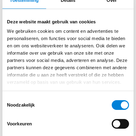
Toestemming
Details
Over
Ontwerpen, engineeren en calculeren van
Direct sollicteren op deze functie?
werkzaamheden;
Deze website maakt gebruik van cookies
Opstellen van calculaties en optimale
We gebruiken cookies om content en advertenties te
(technische) adviezen;
Vul je gegevens in via ons sollicitatie formulier
personaliseren, om functies voor social media te bieden
en om ons websiteverkeer te analyseren. Ook delen we
Begeleiden van de uitvoering op basis van zelf
informatie over uw gebruik van onze site met onze
uitgebrachte adviezen;
partners voor social media, adverteren en analyse. Deze
Solliciteren
Bijdragen aan een winstgevende, continu
partners kunnen deze gegevens combineren met andere
groeiende bedrijfsvoering.
informatie die u aan ze heeft verstrekt of die ze hebben
verzameld op basis van uw gebruik van hun services.
Bij Trigion Brand- en Beveiligingstechniek ben jij
niet zomaar een Technisch Adviseur. Je bent een
Toestemmingsselectie
Noodzakelijk
essentiële schakel in ons succes, waar leiderschap,
technische expertise, en financieel inzicht
Voorkeuren
samenkomen.