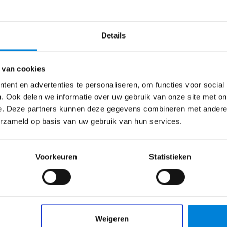
 in gedachten had?
n
Details
 van cookies
ent en advertenties te personaliseren, om functies voor social
500
Regio Tilburg, Rotterdam of
. Ook delen we informatie over uw gebruik van onze site met on
e. Deze partners kunnen deze gegevens combineren met andere i
Big Ass Battery
(Leerlig) Elektromon
erzameld op basis van uw gebruik van hun services.
ngineer?Onze ambities
ERCO heeft een bestaansrecht 
ren gaan wij…
zich ontwikkeld tot specialist 
Voorkeuren
Statistieken
Bekijk vacature
Weigeren