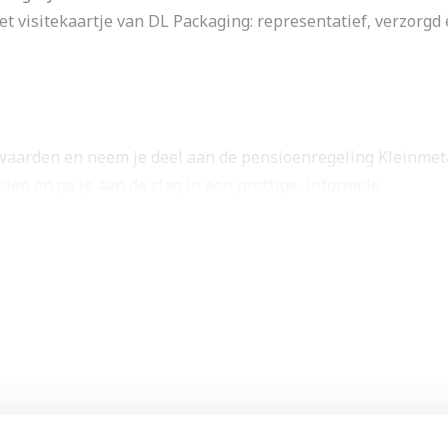
et visitekaartje van DL Packaging: representatief, verzorgd
aarden en neem je deel aan de pensioenregeling Kleinmeta
ien en ga je aan de slag in een prettige, informele
ief
. Jouw sollicitatie wordt doorgezet naar DL Packaging