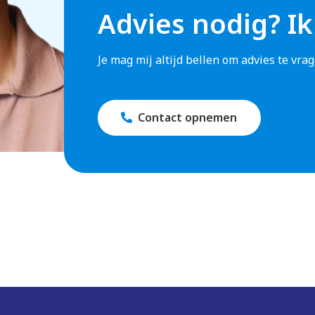
Advies nodig? Ik
Je mag mij altijd bellen om advies te vr
Contact opnemen