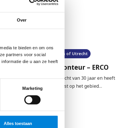
Over
 media te bieden en om ons
 Utrecht
Regio Oost-Brabant en Limbu
ze partners voor social
nformatie die u aan ze heeft
teur – ERCO
Servicemonteur – Ele
Scheppers
van 30 jaar en heeft
op het gebied…
Elektromonteur service, onderh
Marketing
kleinschalige bouw Onze service
recht een afdeling met…
Bekijk vacature
Alles toestaan