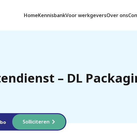
Home
Kennisbank
Voor werkgevers
Over ons
Con
endienst – DL Packag
Solliciteren
bo