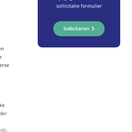
sollicitatie formulier
Solliciteren
en
e
verse
jke
nder
nds,