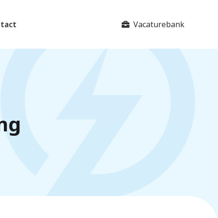
Vacaturebank
tact
ing