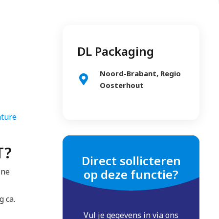
DL Packaging
Noord-Brabant, Regio
Oosterhout
ature
T?
Direct sollicteren
ine
op deze functie?
g ca.
Vul je gegevens in via ons