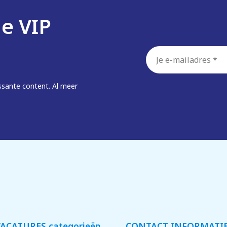
de VIP
E-
mailadres
*
ssante content. Al meer
ACATURES categorieën
CONTACT INFORMATI