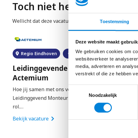
Toch niet helemaal wat je
Wellicht dat deze vacatures wat beter bij je aansluite
Toestemming
Deze website maakt gebruik
We gebruiken cookies om cont
00
–
€
4500
Helmond
€
2500
–
€
4
websiteverkeer te analyseren
ektromonteur –
media, adverteren en analys
Service Engineer – 
verstrekt of die ze hebben v
Wat ga je doen als Service E
Toestemmingsselectie
it gaat Als
zijn BIG en in de komende ja
Noodzakelijk
 je een coördinerende
Bekijk vacature