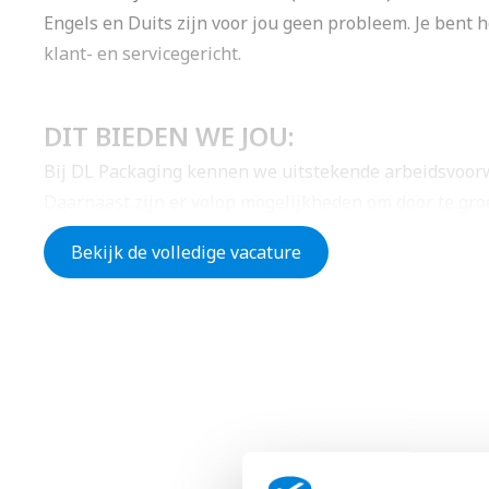
Engels en Duits zijn voor jou geen probleem. Je bent h
klant- en servicegericht.
DIT BIEDEN WE JOU:
Bij DL Packaging kennen we uitstekende arbeidsvoorw
Daarnaast zijn er volop mogelijkheden om door te groe
werkomgeving.
Bekijk de volledige vacature
IETS VOOR JOU?
👉
Solliciteer hier direct zonder cv of motivatiebr