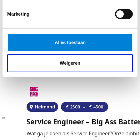
Marketing
Toch niet helemaal wat je in
Alles toestaan
gedachten had?
Wellicht dat deze vacatures wat beter bij je
Weigeren
aansluiten
Helmond
€
2500
–
€
4500
Service Engineer – Big Ass Battery
Wat ga je doen als Service Engineer?Onze ambities