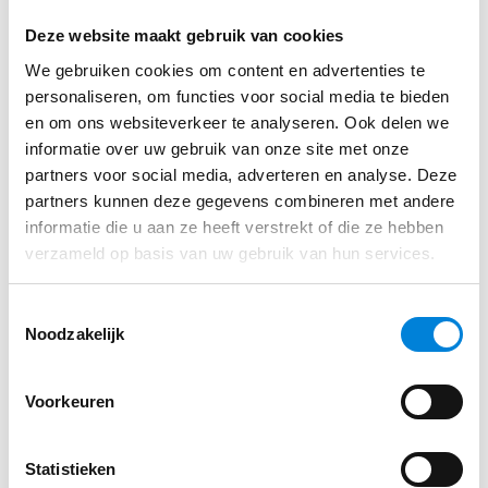
Ontdek het zelf; Elektro Technisch Buro Nabuurs BV
Vul je gegevens in via ons sollicitatie formulier
Deze website maakt gebruik van cookies
biedt “Meer dan techniek”.
We gebruiken cookies om content en advertenties te
personaliseren, om functies voor social media te bieden
Solliciteren
en om ons websiteverkeer te analyseren. Ook delen we
Interesse in deze vacature?
informatie over uw gebruik van onze site met onze
partners voor social media, adverteren en analyse. Deze
👉
Solliciteer hier direct zonder cv of
partners kunnen deze gegevens combineren met andere
motivatiebrief
. Jouw sollicitatie wordt doorgezet
informatie die u aan ze heeft verstrekt of die ze hebben
naar Elektro Technisch Buro Nabuurs
verzameld op basis van uw gebruik van hun services.
Toestemmingsselectie
Noodzakelijk
Voorkeuren
Statistieken