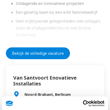
Uitdagende en innovatieve projecten
Een gezellig team bij een echt familiebedrijf
Veel vrijblijvende gelegenheden met collega’s,
zoals de vrijdagmiddel borrel met bruine
fruitschaal
Actieve personeelsvereniging
Bekijk de volledige vacature
Dit ga je doen
Alles wat met elektro te maken heeft, komt op
Van Santvoort Enovatieve
jouw pad. Dat varieert van kleine karweitjes
Installaties
zoals het aanleggen van een extra stopcontact,
Noord-Brabant, Berlicum
tot het controleren van installaties bij grote
bedrijven. En het oplossen van storingen dus.
Maar je doet nog meer. Want je verricht ook