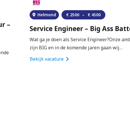
Rijbewijs B
Helmond
€
2500
–
€
4500
👉
Solliciteer hier direct zonder cv of
motivatiebrief
. Jouw sollicitatie wordt doorgezet
Service Engineer – Big Ass Battery
naar van Santvoort.
Wat ga je doen als Service Engineer?Onze ambities
zijn BIG en in de komende jaren gaan wij…
Bekijk vacature