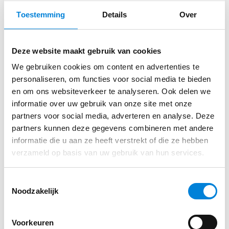
werkzaamheden in huurwoningen die nieuwe
Toestemming
Details
Over
bewoners krijgen, zorgt voor de technische
Direct sollicteren op deze functie?
administratie in werkrapporten, voert
Deze website maakt gebruik van cookies
inspecties en keuringen uit en verwerkt
We gebruiken cookies om content en advertenties te
wijzigingen in schema’s en tekeningen.
Solliciteer via de website van Van Santvoort
personaliseren, om functies voor social media te bieden
Als Servicemonteur kom je overal. Bij mensen
Enovatieve Installaties
en om ons websiteverkeer te analyseren. Ook delen we
thuis, in kantoren, verzorgingstehuizen, noem
informatie over uw gebruik van onze site met onze
maar op. Geen dag is hetzelfde. Soms werk je
partners voor social media, adverteren en analyse. Deze
partners kunnen deze gegevens combineren met andere
een aantal dagen aan één karwei, een andere
Solliciteren
informatie die u aan ze heeft verstrekt of die ze hebben
keer heb je acht adressen op een dag. En dan
verzameld op basis van uw gebruik van hun services.
sta je ook nog eens paraat voor storingen en
draai je eens per zeven weken buiten normale
Toestemmingsselectie
werktijden mee in de storingsdienst. Gelukkig
Noodzakelijk
laat jij je niet gek maken. Hoe druk het ook is:
jij blijft je werk doelgericht en met goede zin
Voorkeuren