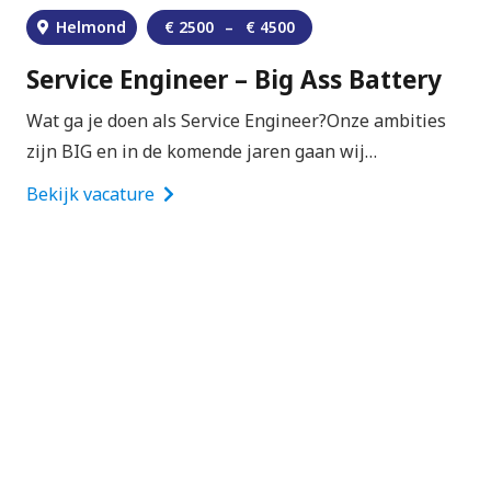
Een prettige werksfeer in een groeiend
Helmond
€
2500
–
€
4500
familiebedrijf.
Service Engineer – Big Ass Battery
De mogelijkheid om jezelf te ontwikkelen en
Wat ga je doen als Service Engineer?Onze ambities
om door te groeien.
zijn BIG en in de komende jaren gaan wij…
Zin om ons team te komen
Bekijk vacature
versterken?
👉
Solliciteer hier direct zonder cv of
motivatiebrief
. Jouw sollicitatie wordt doorgezet
naar VBV Elektro