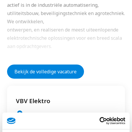
actief is in de industriële automatisering,
utiliteitsbouw, beveiligingstechniek en agrotechniek.
We ontwikkelen,
ontwerpen, en realiseren de meest uiteenlopende
elektrotechnische oplossingen voor een breed scala
aan opdrachtgevers.
Wat zijn je werkzaamheden?
Bekijk de volledige vacature
Voor de versterking van ons team industriële
automatisering zijn we op zoek naar een
gemotiveerde servicemonteur industriële
VBV Elektro
automatisering. Je werk bestaat uit het bedienen van
onze opdrachtgevers in de industrie. Je bent bezig
Noord-Brabant, Uden
met het oplossen van storingen, het inbedrijfstellen
van installaties en het onderhouden van installaties.