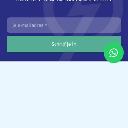
E-
mailadres
*