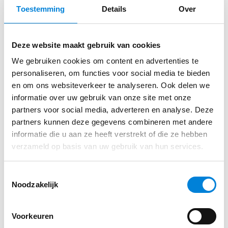
Dit alles op het gebied van automatisering,
Toestemming
Details
Over
besturingstechniek, elektrotechniek, machinebouw
en procestechniek.
Direct sollicteren op deze functie?
Deze website maakt gebruik van cookies
Wat verwachten wij van jou?
We gebruiken cookies om content en advertenties te
personaliseren, om functies voor social media te bieden
Vul je gegevens in via ons sollicitatie formulier
Je hebt een relevante opleiding of voldoende
en om ons websiteverkeer te analyseren. Ook delen we
informatie over uw gebruik van onze site met onze
werkervaring.
partners voor social media, adverteren en analyse. Deze
Je hebt interesse en verstand van industriële
Solliciteren
partners kunnen deze gegevens combineren met andere
automatisering en/of elektrotechniek.
informatie die u aan ze heeft verstrekt of die ze hebben
verzameld op basis van uw gebruik van hun services.
Je bent incidenteel bereid om projecten in het
buitenland
Toestemmingsselectie
uit te voeren.
Noodzakelijk
Je hebt geen 9 tot 5 mentaliteit en bent
stressbestendig.
Voorkeuren