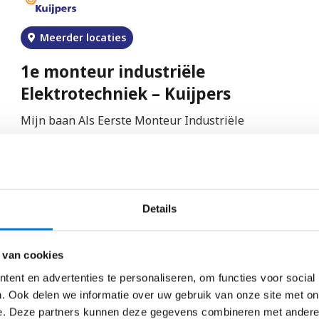
Meerder locaties
1e monteur industriële
Elektrotechniek – Kuijpers
Mijn baan Als Eerste Monteur Industriële
Automatisering verricht je elektrotechnische
montagewerkzaamheden aan technische
installaties bij onze…
Bekijk vacature
Details
 van cookies
ent en advertenties te personaliseren, om functies voor social
. Ook delen we informatie over uw gebruik van onze site met on
Gelderland
€
3500
–
€
4500
e. Deze partners kunnen deze gegevens combineren met andere i