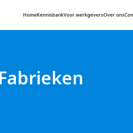
Home
Kennisbank
Voor werkgevers
Over ons
Con
 Fabrieken