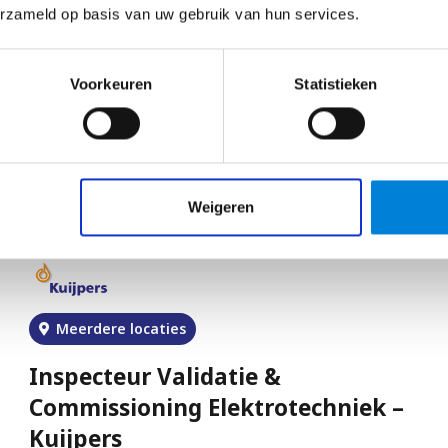
erzameld op basis van uw gebruik van hun services.
Werkvoorbereider Elektrotechniek
– Unica
Voorkeuren
Statistieken
Het verschil maken als Werkvoorbereider
Elektrotechniek op uitdagende en dynamische
projecten bij zorginstellingen, ziekenhuizen en…
Bekijk vacature
Weigeren
Meerdere locaties
Inspecteur Validatie &
Commissioning Elektrotechniek –
Kuijpers