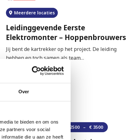
Meerdere locaties
Leidinggevende Eerste
Elektromonter – Hoppenbrouwers
Jij bent de kartrekker op het project. De leiding
hebben en toch samen als team…
Bekijk vacature
Over
 media te bieden en om ons
Meerdere locaties
€
2500
–
€
3500
ze partners voor social
nformatie die u aan ze heeft