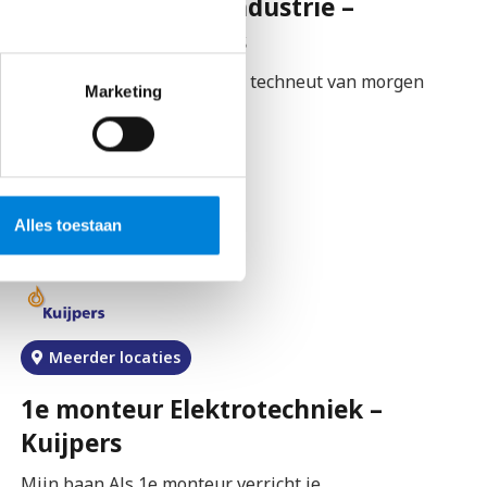
Elektromonteur Industrie –
Croonwolter&Dros
Hoe zorg jij ervoor dat je dé techneut van morgen
Marketing
bent? Werk jij om jezelf…
Bekijk vacature
Alles toestaan
Meerder locaties
1e monteur Elektrotechniek –
Kuijpers
Mijn baan Als 1e monteur verricht je