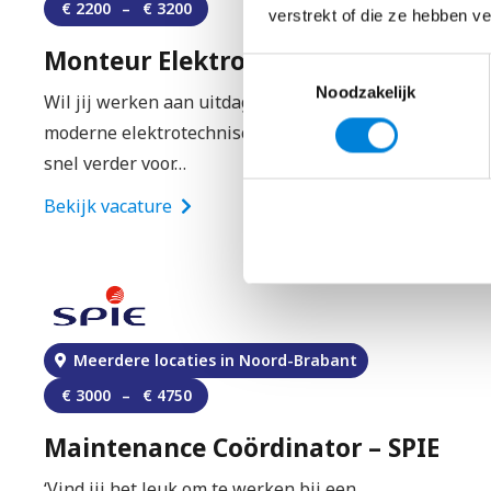
€
2200
–
€
3200
verstrekt of die ze hebben v
Monteur Elektrotechniek – Unica
Toestemmingsselectie
Noodzakelijk
Wil jij werken aan uitdagende projecten met
moderne elektrotechnische installaties? Kijk dan
snel verder voor…
Bekijk vacature
Meerdere locaties in Noord-Brabant
€
3000
–
€
4750
Maintenance Coördinator – SPIE
‘Vind jij het leuk om te werken bij een