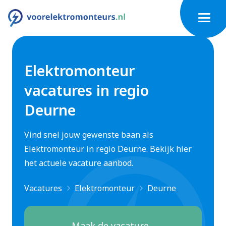
Elektromonteur
vacatures in regio
Deurne
Vind snel jouw gewenste baan als
Elektromonteur in regio Deurne. Bekijk hier
het actuele vacature aanbod.
Vacatures
Elektromonteur
Deurne
Maak de vacature