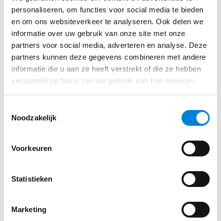
veiligheid van de gebruikte apparatuur. Dit is
personaliseren, om functies voor social media te bieden
onterecht omdat vlambogen vooral ontstaan door
en om ons websiteverkeer te analyseren. Ook delen we
menselijke fouten, zoals het laten vallen van
informatie over uw gebruik van onze site met onze
gereedschap tussen installatiedelen die onder
partners voor social media, adverteren en analyse. Deze
spanning staan. In de bekabeling van een
partners kunnen deze gegevens combineren met andere
elektrische installatie kom je zowel seriële als
informatie die u aan ze heeft verstrekt of die ze hebben
verzameld op basis van uw gebruik van hun services.
parallelle vlambogen tegen. Seriële vlambogen
komen het meest voor. Ze ontstaan door een fout in
Toestemmingsselectie
de fase- of in de nulleider en zijn alleen
Noodzakelijk
detecteerbaar met een
vlamboogbeveiligingscomponent. Parallelle
Voorkeuren
vlambogen krijg je door een fout tússen de fase- en
de nulleider en ontstaat bijvoorbeeld tijdens het
Statistieken
ophangen van een schilderij, waarbij de schroef de
bedrading beschadigt.
Marketing