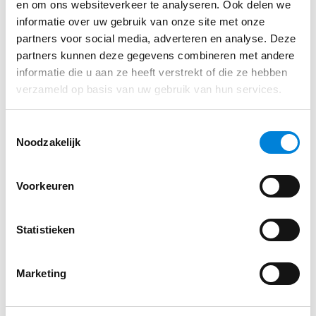
en om ons websiteverkeer te analyseren. Ook delen we
informatie over uw gebruik van onze site met onze
partners voor social media, adverteren en analyse. Deze
partners kunnen deze gegevens combineren met andere
informatie die u aan ze heeft verstrekt of die ze hebben
verzameld op basis van uw gebruik van hun services.
Toestemmingsselectie
Noodzakelijk
Voorkeuren
Statistieken
Diversiteit aan Projecten
Marketing
“Bij ASML hebben we zo’n 27 panden onder onze
hoede,” vertelt Peter. “Van oude gebouwen met