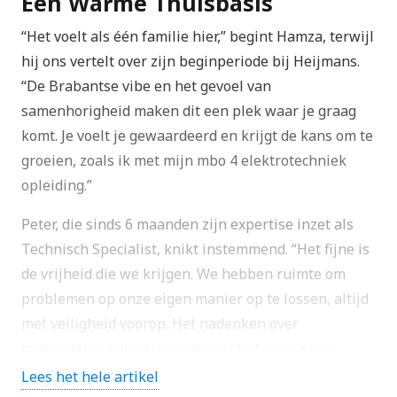
Een Warme Thuisbasis
“Het voelt als één familie hier,” begint Hamza, terwijl
hij ons vertelt over zijn beginperiode bij Heijmans.
“De Brabantse vibe en het gevoel van
samenhorigheid maken dit een plek waar je graag
komt. Je voelt je gewaardeerd en krijgt de kans om te
groeien, zoals ik met mijn mbo 4 elektrotechniek
opleiding.”
Peter, die sinds 6 maanden zijn expertise inzet als
Technisch Specialist, knikt instemmend. “Het fijne is
de vrijheid die we krijgen. We hebben ruimte om
problemen op onze eigen manier op te lossen, altijd
met veiligheid voorop. Het nadenken over
toekomstige oplossingen maakt het werk extra
interessant.”
Lees het hele artikel