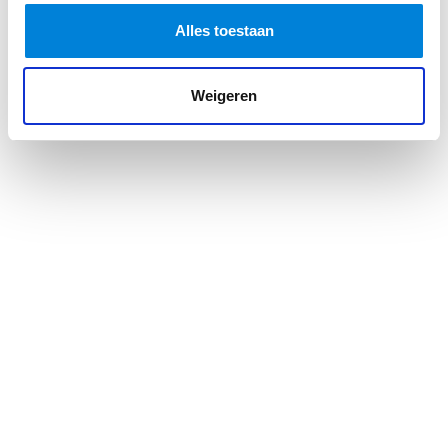
traditionele technieken tot hypermoderne
complexen met digitale verlichting en slimme
Alles toestaan
sensoren. Het is leuk om in verschillende
omgevingen te komen met oude en nieuwe
Weigeren
technieken.”
“Juist die afwisseling maakt het werk zo
interessant,” zegt Hamza enthousiast. “Van kantoren
tot logistieke centra en cleanrooms; de diversiteit in
omgevingen houdt ons scherp en gemotiveerd. Het is
een goede mix tussen utiliteit en industrie.”
Heijmans als Werkgever
“Heijmans is persoonlijk,” benadrukt Hamza. “Het is
niet zomaar een bedrijf; je voelt je hier thuis. Ze
investeren in ons, streven naar een mbo 4-diploma