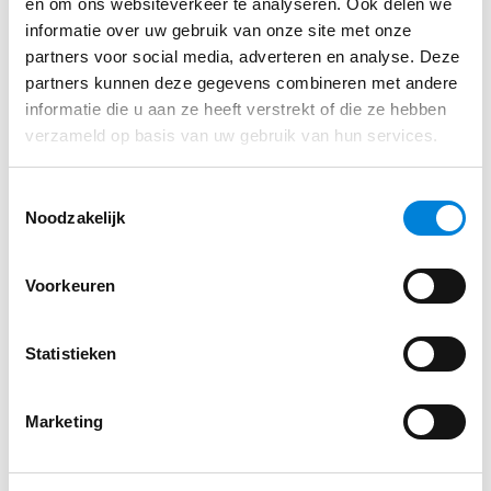
en om ons websiteverkeer te analyseren. Ook delen we
Klopt de kleurcodering van NEN 1010 (bruin =
informatie over uw gebruik van onze site met onze
L, blauw = N, geel/groen = PE)?
partners voor social media, adverteren en analyse. Deze
Is de kast gekeurd volgens NEN 3140
partners kunnen deze gegevens combineren met andere
(isolatieweerstand ≥1 MΩ, PE-continuïteit <0,1
informatie die u aan ze heeft verstrekt of die ze hebben
verzameld op basis van uw gebruik van hun services.
Ω)?
Is de IP-beschermingsgraad passend gekozen?
Toestemmingsselectie
Zijn PBM’s gebruikt bij testen en keuren?
Noodzakelijk
Veiligheidsblokje:
Voorkeuren
Altijd eerst LOTO (lockout-tagout) toepassen!
Gebruik PBM’s zoals isolerende handschoenen en
Statistieken
bril bij het testen.
Zie NEN 3140 paragraaf 6.3 en IEC 60204-1
Marketing
hoofdstuk 13 voor de juiste aanpak. Meer weten?
Lees ook onze
praktische gids voor NEN 3140
inspecteurs
.