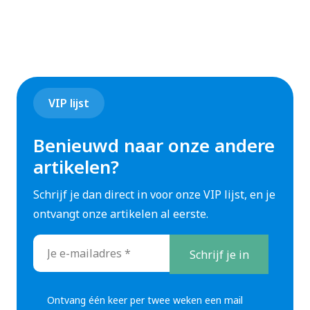
De fysieke opbouw is bepalend voor de kwaliteit en
veiligheid van je paneelbouw.
Begin met het indelen van componenten op DIN-
rails: hou rekening met luchtstromen, toegang tot
VIP lijst
zekeringen en minimale buigradius van bekabeling.
Gebruik klemmenstroken voor overzicht en
Benieuwd naar onze andere
trekontlasting. Voor verbindingen gebruik je
adereindhulzen, kabelschoenen en een goede
artikelen?
krimptang.
Schrijf je dan direct in voor onze VIP lijst, en je
Label draden en klemmen consequent met een
ontvangt onze artikelen al eerste.
labelprinter en werk alle schema’s digitaal bij (E-
plan, AutoCAD Electrical).
E-
mailadres
Checklist bedradingstechniek:
*
Kabelkanaal en -goot correct gemonteerd
Ontvang één keer per twee weken een mail