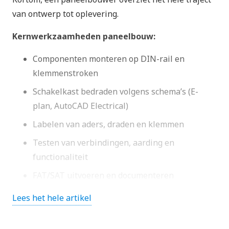
van ontwerp tot oplevering.
Kernwerkzaamheden paneelbouw:
Componenten monteren op DIN-rail en
klemmenstroken
Schakelkast bedraden volgens schema’s (E-
plan, AutoCAD Electrical)
Labelen van aders, draden en klemmen
Testen van verbindingen, aarding en
functionaliteit
FAT/SAT uitvoeren en documenteren
Lees het hele artikel
Normen en veiligheid die je
móét toepassen