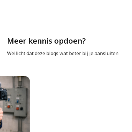
Kies altijd een kast met de juiste IP-waarde,
afgestemd op stof, vocht, chemische belasting en
trillingen op locatie.
Thermisch management tips:
Meer kennis opdoen?
Monteer componenten met voldoende afstand
Wellicht dat deze blogs wat beter bij je aansluiten
voor luchtstroom
Gebruik thermografie voor hotspots (
meer over
thermografie
)
Bereken benodigde ventilatiecapaciteit
Kies IP-waarde minimaal IP54 bij industriële
omgeving
Controleer derating in datasheets