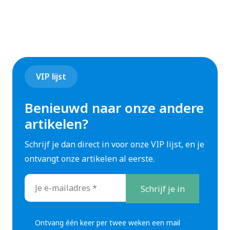
willen verdiepen is dit kanaal daarom zeker de
moeite waard.
4. The Electrician Hub
The Electrician Hub is een leergericht YouTube
VIP lijst
kanaal dat zich richt op de basis van elektrotechniek.
Veel video’s zijn duidelijk gestructureerd en leggen
Benieuwd naar onze andere
stap voor stap uit hoe bepaalde installaties of
artikelen?
schakelingen werken.
Schrijf je dan direct in voor onze VIP lijst, en je
Dit maakt het kanaal vooral geschikt voor:
ontvangt onze artikelen al eerste.
beginnende elektromonteurs
E-
leerlingen in de elektrotechniek
mailadres
mensen die zich willen omscholen tot
*
elektricien
Ontvang één keer per twee weken een mail