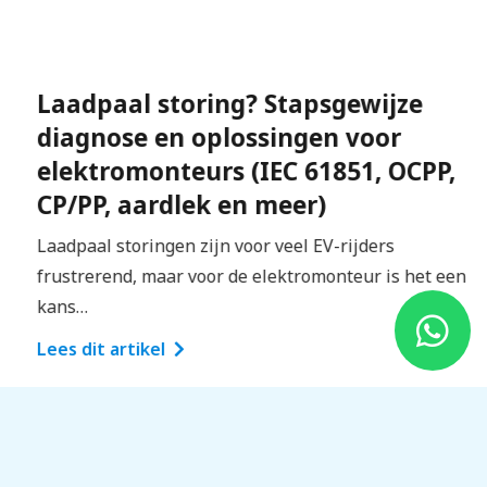
geschiedenis van technologie
technische uitleg van systemen
Laadpaal storing? Stapsgewijze
Voor elektromonteurs die graag begrijpen hoe
diagnose en oplossingen voor
techniek achter de schermen werkt is dit kanaal een
elektromonteurs (IEC 61851, OCPP,
aanrader.
CP/PP, aardlek en meer)
Waarom YouTube zo
Laadpaal storingen zijn voor veel EV-rijders
waardevol is voor
frustrerend, maar voor de elektromonteur is het een
kans…
elektromonteurs
Lees dit artikel
Het vak van elektromonteur verandert snel. Nieuwe
technieken, slimme installaties en duurzame
energie spelen een steeds grotere rol. YouTube kan
helpen om op de hoogte te blijven van deze