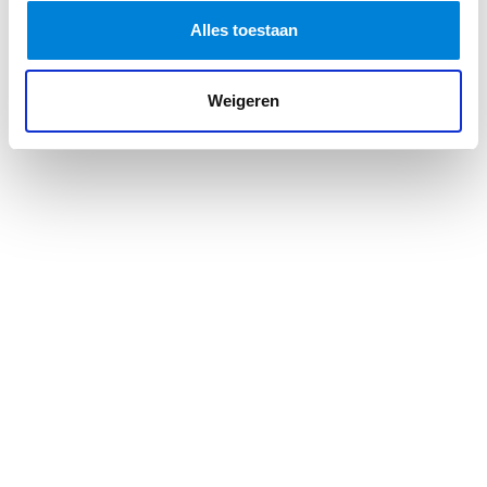
slimme installaties
Alles toestaan
reviews van elektrisch gereedschap
Weigeren
Voor elektromonteurs die graag praktijkvoorbeelden
zien is dit kanaal erg interessant.
3. ElectroBOOM
ElectroBOOM is misschien wel het meest opvallende
kanaal in deze lijst. Het wordt gepresenteerd door
elektrotechnisch ingenieur Mehdi Sadaghdar. Zijn
video’s staan bekend om een combinatie van humor,
experimenten en duidelijke uitleg over elektriciteit.
Mehdi laat regelmatig zien wat er gebeurt wanneer
elektriciteit verkeerd wordt gebruikt. Soms gaat dat
gepaard met spectaculaire vonken en kleine