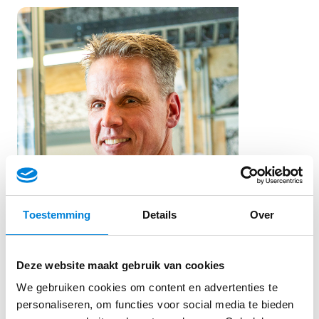
elektriciens.
Op het kanaal vind je bijvoorbeeld video’s over:
hoe stroom, spanning en weerstand werken
uitleg over elektrische componenten
bedrading van schakelingen
praktische installatietips
veiligheid bij elektrische installaties
Toestemming
Details
Over
Voor elektromonteurs die hun kennis willen
verdiepen is dit kanaal absoluut de moeite waard.
Deze website maakt gebruik van cookies
2. Artisan Electrics
We gebruiken cookies om content en advertenties te
personaliseren, om functies voor social media te bieden
Artisan Electrics is een populair YouTube kanaal uit