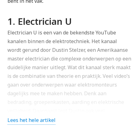
bent in het vak.
1. Electrician U
Electrician U is een van de bekendste YouTube
kanalen binnen de elektrotechniek. Het kanaal
wordt gerund door Dustin Stelzer, een Amerikaanse
master electrician die complexe onderwerpen op een
duidelijke manier uitlegt. Wat dit kanaal sterk maakt
is de combinatie van theorie en praktijk. Veel video’s
gaan over onderwerpen waar elektromonteurs
dagelijks mee te maken hebben. Denk aan
bedrading, groepenkasten, aarding en elektrische
veiligheid. Daarnaast legt Dustin ook veel
elektrotechnische basisprincipes uit. Daardoor is het
Lees het hele artikel
kanaal niet alleen interessant voor ervaren
monteurs, maar ook voor leerlingen en beginnende