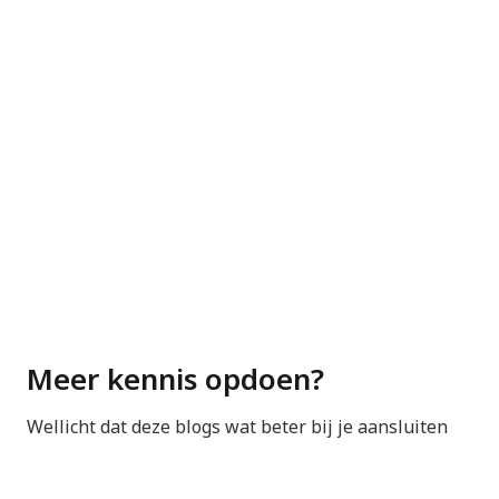
Meer weten over OCPP en loggen? Zie
OCPP
Communicatie en monitoring: zo lees je storingslogs
uit bij EV-laadpalen
.
Veelvoorkomende storingen en
oplossingen
“Laadpaal knippert rood” –
merkgebonden LED-codes
(Alfen/Easee/Eneco) en
resetprotocol
Meer kennis opdoen?
Alfen: rood knipperend = interne fout, vaak
Wellicht dat deze blogs wat beter bij je aansluiten
resetten via webinterface of spanningsvrij
(NEN 3140!)
Easee: combinaties geel/rood = firmware-