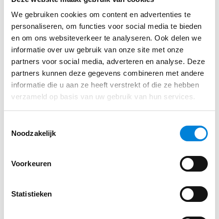
detectie) of Type A-EV (met 6 mA DC-detectie).
We gebruiken cookies om content en advertenties te
Onjuiste keuze of verkeerde aansluiting leidt tot
personaliseren, om functies voor social media te bieden
ongewenste afschakelingen of gevaarlijke situaties.
en om ons websiteverkeer te analyseren. Ook delen we
informatie over uw gebruik van onze site met onze
Meer weten over het selecteren van de juiste
partners voor social media, adverteren en analyse. Deze
aardlek? Lees
Aardlekschakelaar type A of B kiezen?
partners kunnen deze gegevens combineren met andere
Praktische beslisboom voor EV, PV en VFD volgens
informatie die u aan ze heeft verstrekt of die ze hebben
NEN 1010 en NEN 3140
.
verzameld op basis van uw gebruik van hun services.
Diagnostische flow bij laadpaal
Toestemmingsselectie
Noodzakelijk
storing
Stap 1. Visuele inspectie,
Voorkeuren
connector/Type 2, kabel/PP, LED-
codes
Statistieken
Start altijd met visuele inspectie: connector
(Type 2) schoon, geen vervorming, geen