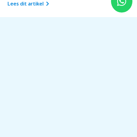
Check of auto en laadpaal beide 3-fase
Lees dit artikel
ondersteunen
Controleer kabel op beschadiging
Wanneer escaleren: mismatch niet te verhelpen
of printplaatdefect
“Eneco laadpaal wacht op
vermogen” – contractwaarde, P1-
profiel, CT-richting
Controleer ingestelde contractwaarde in EVSE
en P1-koppeling
Controleer of CT-klemmen juist om de
hoofdvoeder zitten en richting klopt
Meet daadwerkelijk beschikbaar vermogen en