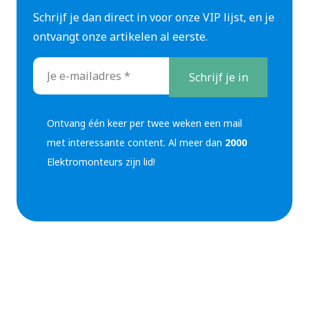
Fout in configuratie = “Eneco laadpaal wacht op
Schrijf je dan direct in voor onze VIP lijst, en je
vermogen” of traag laden.
ontvangt onze artikelen al eerste.
Controleer contractwaarde en instelling EVSE.
E-
mailadres
Stap 5. OCPP/back-end: netwerk,
*
APN/SIM, TLS, firewall, offline
Ontvang één keer per twee weken een mail
modus
met interessante content. Al meer dan
2000
Elektromonteurs zijn lid!
Test netwerk: Ethernet, WiFi, LTE/SIM (APN
correct, DHCP/VLAN-instellingen goed?).
Controleer OCPP-status (1.6/2.0), TLS-
certificaten, firewallregels.
Bij back-end storing: laadpaal schakelt naar
offline modus of fallback billing (soms gratis
laden).