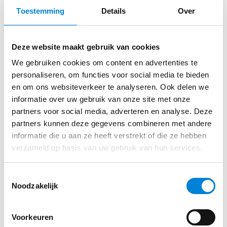
Toestemming
Details
Over
Deze website maakt gebruik van cookies
Elektromonteur Spoorbaan –
We gebruiken cookies om content en advertenties te
personaliseren, om functies voor social media te bieden
Volkerrail
en om ons websiteverkeer te analyseren. Ook delen we
Heb jij een elektrotechnische opleiding afgerond? En
informatie over uw gebruik van onze site met onze
partners voor social media, adverteren en analyse. Deze
zie jij er een uitdaging in om veilig…
partners kunnen deze gegevens combineren met andere
Lees dit artikel
informatie die u aan ze heeft verstrekt of die ze hebben
verzameld op basis van uw gebruik van hun services.
Toestemmingsselectie
Noodzakelijk
Voorkeuren