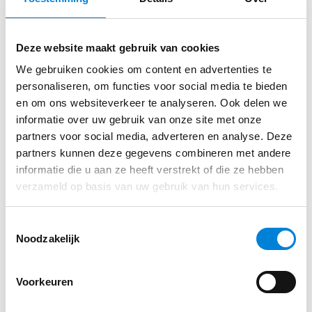
Deze website maakt gebruik van cookies
We gebruiken cookies om content en advertenties te
personaliseren, om functies voor social media te bieden
en om ons websiteverkeer te analyseren. Ook delen we
Uitvoerder / WV’er – Fudura
informatie over uw gebruik van onze site met onze
partners voor social media, adverteren en analyse. Deze
Heb jij een mbo-4 diploma in de richting van
partners kunnen deze gegevens combineren met andere
elektrotechniek én leidinggevende ervaring? Lijkt
informatie die u aan ze heeft verstrekt of die ze hebben
werken…
verzameld op basis van uw gebruik van hun services.
Lees dit artikel
Toestemmingsselectie
Noodzakelijk
Voorkeuren