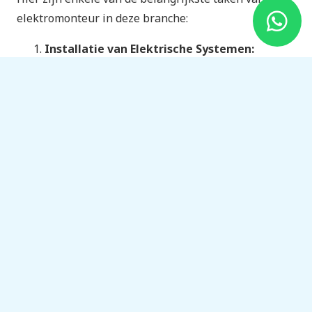
elektromonteur in deze branche:
Installatie van Elektrische Systemen:
Elektromonteurs leggen elektrische bedrading
aan, installeren schakelpanelen en zorgen
ervoor dat alle elektrische apparatuur goed
werkt.
Onderhoud en Reparatie:
Ze voeren
regelmatig onderhoud uit om ervoor te zorgen
dat elektrische systemen betrouwbaar blijven.
Als er storingen optreden, zijn ze
verantwoordelijk voor het opsporen en
repareren van problemen.
Veiligheid:
Elektromonteurs werken volgens
strikte veiligheidsrichtlijnen om ongelukken en