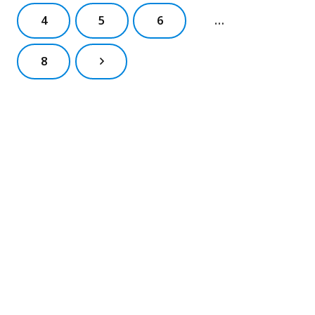
4
5
6
…
8