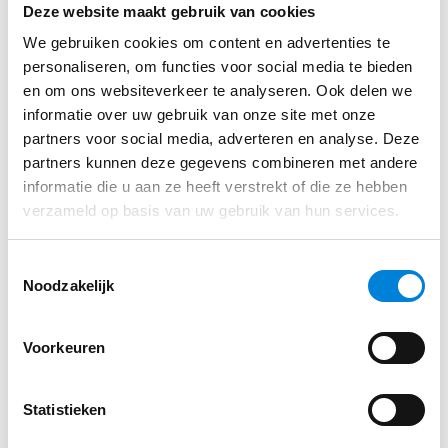
Deze website maakt gebruik van cookies
Servicemonteur – HVE
We gebruiken cookies om content en advertenties te
Elektrotechniek
personaliseren, om functies voor social media te bieden
en om ons websiteverkeer te analyseren. Ook delen we
Trots zijn op wat je hebt gemaakt. ‘Hier heb je een
informatie over uw gebruik van onze site met onze
doos met materialen, kijk maar…
partners voor social media, adverteren en analyse. Deze
partners kunnen deze gegevens combineren met andere
Bekijk vacature
informatie die u aan ze heeft verstrekt of die ze hebben
verzameld op basis van uw gebruik van hun services.
Toestemmingsselectie
Noodzakelijk
Regio Oisterwijk
Voorkeuren
Elektromonteur – HVE
Elektrotechniek
Statistieken
Trots zijn op wat je hebt gemaakt. ‘Hier heb je een