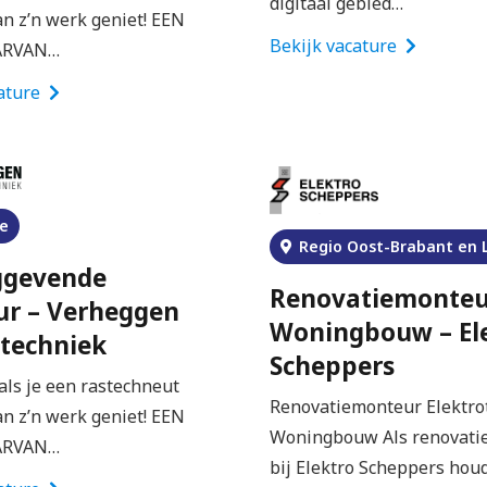
digitaal gebied…
an z’n werk geniet! EEN
Bekijk vacature
ARVAN…
ature
e
Regio Oost-Brabant en 
ggevende
Renovatiemonteu
r – Verheggen
Woningbouw – El
otechniek
Scheppers
als je een rastechneut
Renovatiemonteur Elektro
an z’n werk geniet! EEN
Woningbouw Als renovati
ARVAN…
bij Elektro Scheppers houd