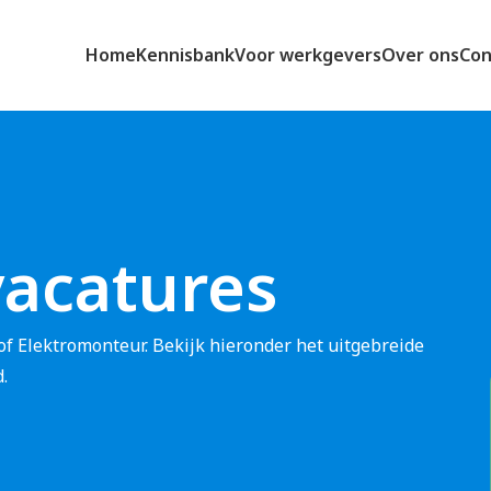
Home
Kennisbank
Voor werkgevers
Over ons
Con
vacatures
of Elektromonteur. Bekijk hieronder het uitgebreide
.