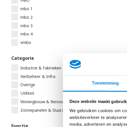
HBO
Roosendaal
mbo 1
Rotterdam
mbo 2
Sint-Oedenrode
mbo 3
Sprundel
mbo 4
Tilburg
vmbo
Uden
Valkenswaard
Categorie
Veghel
Industrie & Fabrieken
Veldhoven
Netbeheer & Infra
Vught
Toestemming
Overige
Waalwijk
Utiliteit
Weert
Woningbouw & Renovatie
Deze website maakt gebruik
Wernhout
Zonnepanelen & Duurzaamheid
We gebruiken cookies om cont
Zevenbergen
websiteverkeer te analyseren
media, adverteren en analys
Functie