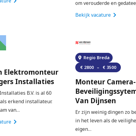
ature
om verouderde en gedate
Bekijk vacature
Regio Breda
€
2800
–
€
3500
n Elektromonteur
igers Installaties
Monteur Camera-
Beveiligingssyte
Installaties B.V. is al 60
Van Dijnsen
 als erkend installateur.
eam van…
Er zijn weinig dingen zo b
in het leven als de veilighe
ature
eigen…