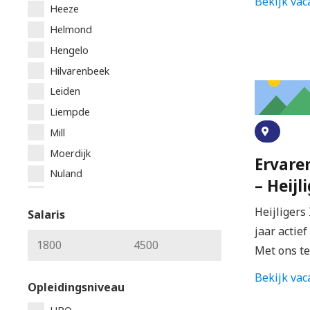
Bekijk vac
Heeze
Helmond
Hengelo
Hilvarenbeek
Leiden
Liempde
Mill
Moerdijk
Ervare
Nuland
– Heijl
Oisterwjik
Heijligers 
Salaris
Oosterhout
jaar actief
Oss
Met ons t
Overloon
Bekijk vac
Reusel
Opleidingsniveau
Roermond