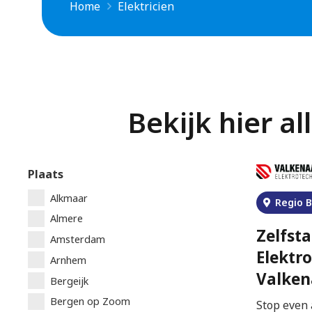
Home
Elektricien
Bekijk hier al
Plaats
Alkmaar
Regio 
Almere
Zelfst
Amsterdam
Elektr
Arnhem
Valken
Bergeijk
Bergen op Zoom
Stop even 