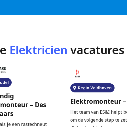
le
Elektricien
vacatures 
Budel
Regio Veldhoven
andig
Elektromonteur –
omonteur – Des
Het team van ES&I helpt b
aars
om de volgende stap te ze
als je een rastechneut