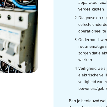
apparatuur zoal
verdeelkasten.
Diagnose en re
defecte onderd
operationeel te
Onderhoudswerk
routinematige i
zorgen dat elekt
werken.
Veiligheid: Ze 
elektrische vei
veiligheid van z
bewoners/gebru
Ben je benieuwd welk