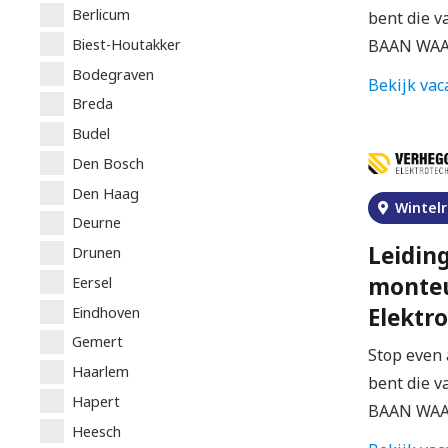
Berlicum
bent die v
Biest-Houtakker
BAAN WA
Bodegraven
Bekijk vac
Breda
Budel
Den Bosch
Den Haag
Wintelr
Deurne
Leidin
Drunen
monteu
Eersel
Elektr
Eindhoven
Gemert
Stop even 
Haarlem
bent die v
Hapert
BAAN WA
Heesch