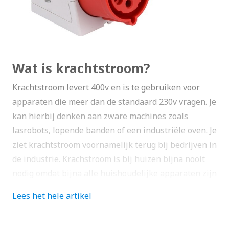
Wat is krachtstroom?
Krachtstroom levert 400v en is te gebruiken voor
apparaten die meer dan de standaard 230v vragen. Je
kan hierbij denken aan zware machines zoals
lasrobots, lopende banden of een industriële oven. Je
ziet krachtstroom voornamelijk terug bij bedrijven in
de industrie. Krachstroom is bij huizen bijna nooit
nodig omdat bijna alle huishoudelijke apparaten zijn
te gebruiken op 230v. Als je een sauna of
Lees het hele artikel
zonnepanelen in je huis wilt aansluiten doormiddel
van krachtstroom dan heb je een 3-fasen aansluiting