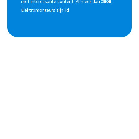
met interessante content. Al meer dan
2000
Elektromonteurs zijn lid!
Krachtstroom aanvragen
Als jouw huis geen krachtstroom heeft, is het
verstandig om eerst te overwegen of je het echt
nodig hebt. In de meeste gevallen is het aansluiten
van krachtstroom niet nodig, tenzij je specifieke
zware machines wilt gebruiken. Als je toch besluit
dat je een krachtstroom aansluiting nodig hebt, moet