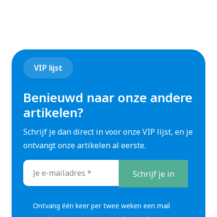
stopcontact maakt gebruik van een nul aansluiting
en een 4-polige heeft dat niet.
Verschil mannelijke en vrouwelijke
krachtstroom stekkers
VIP lijst
De vrouwelijke stekker zit in het stopcontact en de
mannelijke krachtstroom stekker wordt aan het
Benieuwd naar onze andere
einde van de kabel gemonteerd. De mannelijke en
artikelen?
vrouwelijke krachstroom stekker passen in elkaar.
Schrijf je dan direct in voor onze VIP lijst, en je
De mannelijke stekker heeft pinnen die in de
ontvangt onze artikelen al eerste.
vrouwelijke variant passen.
E-
mailadres
*
Ontvang één keer per twee weken een mail