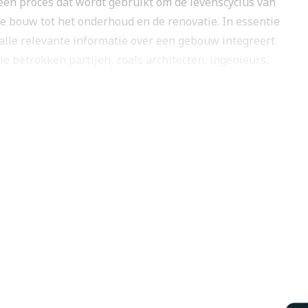
 een proces dat wordt gebruikt om de levenscyclus van
e bouw tot het onderhoud en de renovatie. In essentie
le relevante informatie over een gebouw integreert
lle betrokken partijen, zoals architecten, ingenieurs,
icatie aanzienlijk verbetert.
; het omvat ook tijd (4D), kosten (5D), en
 hulpmiddel is voor projectbeheer. Voor een
et alleen verantwoordelijk bent voor het visuele
 over de prestaties, kosten en onderhoud van