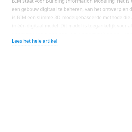
BIM staat voor Building Information Modeling. Het is
een gebouw digitaal te beheren, van het ontwerp en d
is BIM een slimme 3D-modelgebaseerde methode die al
in één digitaal model. Dit model is toegankelijk voor a
aannemers en eigenaren, wat samenwerking en commun
Lees het hele artikel
BIM gaat verder dan alleen het maken van een 3D-model
onderhoudsinformatie (6D), waardoor het een krachtig
elektrotechnisch BIM modelleur betekent dit dat je ni
ontwerp, maar ook voor het integreren van informatie
elektrotechnische systemen.
Tekst gaat verder onder de afbeelding