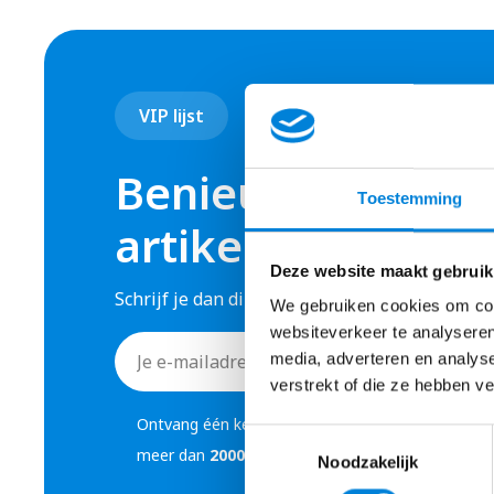
VIP lijst
Benieuwd naar o
Toestemming
artikelen?
Deze website maakt gebruik
Schrijf je dan direct in voor onze VIP lijst, en
We gebruiken cookies om cont
websiteverkeer te analyseren
E-
media, adverteren en analys
mailadres
verstrekt of die ze hebben v
*
Ontvang één keer per twee weken een mail met in
Toestemmingsselectie
meer dan
2000
Elektromonteurs zijn lid!
Noodzakelijk