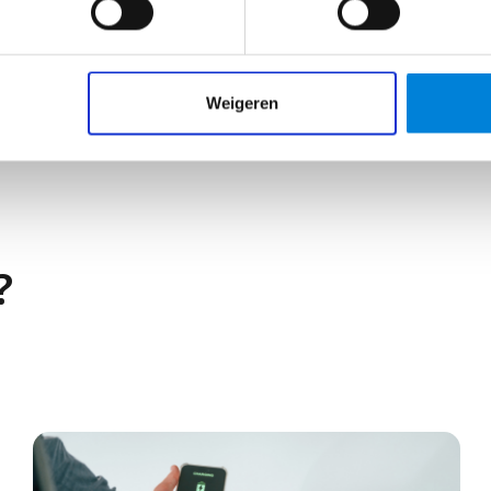
BIM Modelleur?
kheden als het gaat om werkplekken. Je kunt aan de
Weigeren
edrijven, of gespecialiseerde installatiebedrijven. Ook
tgoedontwikkelaars die eigen bouwprojecten beheren.
e disciplines binnen een projectteam, waardoor je
t maakt het werk als BIM modelleur niet alleen
?
en die werken aan grootschalige en complexe projecten,
ouwen, zijn vaak op zoek naar gespecialiseerde BIM
lleur
elijk van je ervaring, opleiding en de regio waarin je