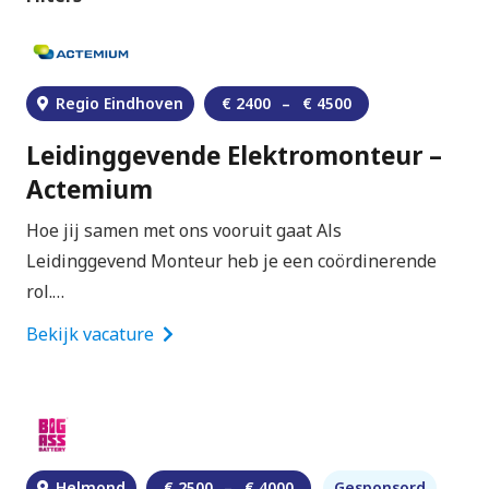
Regio Eindhoven
€
2400
–
€
4500
Leidinggevende Elektromonteur –
Actemium
Hoe jij samen met ons vooruit gaat Als
Leidinggevend Monteur heb je een coördinerende
rol.…
Bekijk vacature
Helmond
€
2500
–
€
4000
Gesponsord